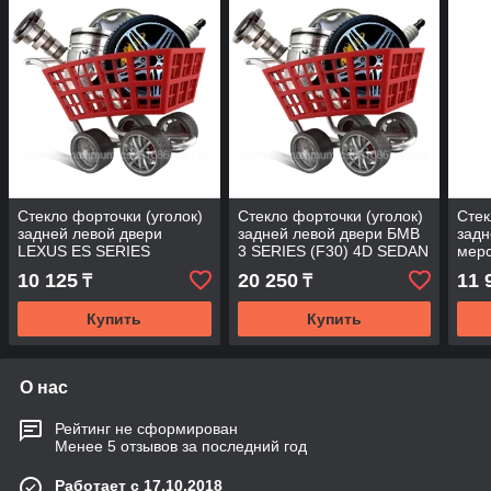
Стекло форточки (уголок)
Стекло форточки (уголок)
Стек
задней левой двери
задней левой двери БМВ
задн
LEXUS ES SERIES
3 SERIES (F30) 4D SEDAN
мер
(ES350) 4D SEDAN 13-
2012-
CLA 
10 125
20 250
11 
₸
₸
Купить
Купить
О нас
Рейтинг не сформирован
Менее 5 отзывов за последний год
Работает с 17.10.2018