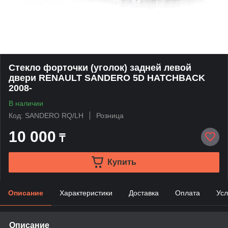
Стекло форточки (уголок) задней левой
двери RENAULT SANDERO 5D HATCHBACK
2008-
В наличии
Код: SANDERO RQ/LH
Розница
10 000
₸
Купить
Описание
Характеристики
Доставка
Оплата
Усл
Описание