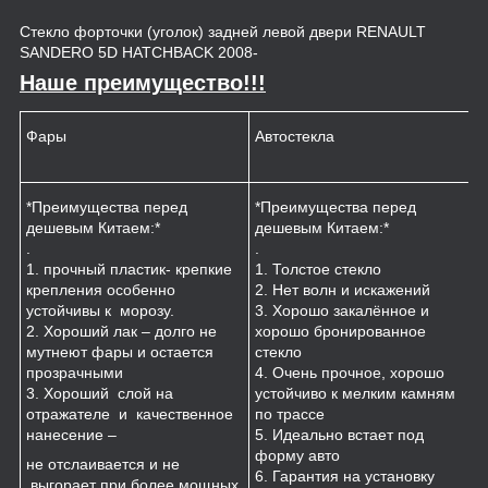
Стекло форточки (уголок) задней левой двери RENAULT
SANDERO 5D HATCHBACK 2008-
Наше преимущество!!!
Фары
Автостекла
К
*Преимущества перед
*Преимущества перед
*
дешевым Китаем:*
дешевым Китаем:*
.
.
.
1
1. прочный пластик- крепкие
1. Толстое стекло
к
крепления особенно
2. Нет волн и искажений
2
устойчивы к морозу.
3. Хорошо закалённое и
п
2. Хороший лак – долго не
хорошо бронированное
м
мутнеют фары и остается
стекло
3
прозрачными
4. Очень прочное, хорошо
и
3. Хороший слой на
устойчиво к мелким камням
з
отражателе и качественное
по трассе
4
нанесение –
5. Идеально встает под
форму авто
не отслаивается и не
6. Гарантия на установку
выгорает при более мощных