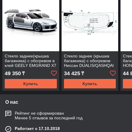
Стекло заднее(крышка
Стекло заднее (крышка
Стек
багажника) с обогревом в
багажника) с обогревом
бага
клей GEELY EMGRAND X7
Ниссан DUALIS/QASHQAI
HON
12-
06-
ODY
49 350
34 425
44 
₸
₸
Купить
Купить
О нас
Рейтинг не сформирован
Менее 5 отзывов за последний год
Работает с 17.10.2018