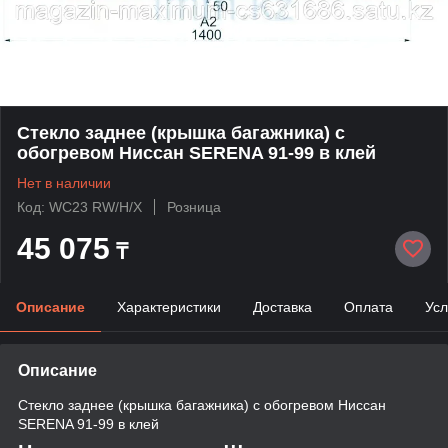
Стекло заднее (крышка багажника) с
обогревом Ниссан SERENA 91-99 в клей
Нет в наличии
Код: WC23 RW/H/X
Розница
45 075
₸
Описание
Характеристики
Доставка
Оплата
Усл
Описание
Стекло заднее (крышка багажника) с обогревом Ниссан
SERENA 91-99 в клей