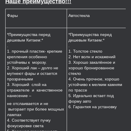
Наше преимущество!!!
Фары
Автостекла
К
*Преимущества перед
*Преимущества перед
*
дешевым Китаем:*
дешевым Китаем:*
.
.
.
1
1. прочный пластик- крепкие
1. Толстое стекло
к
крепления особенно
2. Нет волн и искажений
2
устойчивы к морозу.
3. Хорошо закалённое и
п
2. Хороший лак – долго не
хорошо бронированное
м
мутнеют фары и остается
стекло
3
прозрачными
4. Очень прочное, хорошо
и
3. Хороший слой на
устойчиво к мелким камням
з
отражателе и качественное
по трассе
4
нанесение –
5. Идеально встает под
форму авто
не отслаивается и не
6. Гарантия на установку
выгорает при более мощных
лампах
4. Соответствует пучку
фокусировке света