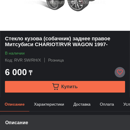
Стекло кузова (собачник) заднее правое
Митсубиси CHARIOT/RVR WAGON 1997-
В наличии
Код: RVR SW/RH/X
Розница
6 000
₸
Купить
Описание
Характеристики
Доставка
Оплата
Усл
Описание