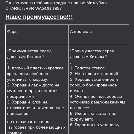
Стекло кузова (собачник) заднее правое Митсубиси
CHARIOT/RVR WAGON 1997-
Наше преимущество!!!
Фары
Автостекла
К
*Преимущества перед
*Преимущества перед
*
дешевым Китаем:*
дешевым Китаем:*
.
.
.
1
1. прочный пластик- крепкие
1. Толстое стекло
к
крепления особенно
2. Нет волн и искажений
2
устойчивы к морозу.
3. Хорошо закалённое и
п
2. Хороший лак – долго не
хорошо бронированное
м
мутнеют фары и остается
стекло
3
прозрачными
4. Очень прочное, хорошо
и
3. Хороший слой на
устойчиво к мелким камням
з
отражателе и качественное
по трассе
4
нанесение –
5. Идеально встает под
форму авто
не отслаивается и не
6. Гарантия на установку
выгорает при более мощных
лампах