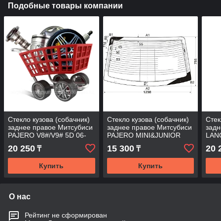
Подобные товары компании
Стекло кузова (собачник)
Стекло кузова (собачник)
Стек
заднее правое Митсубиси
заднее правое Митсубиси
задн
PAJERO V8#/V9# 5D 06-
PAJERO MINI&JUNIOR
LAN
1994-
WAG
20 250
15 300
20 
₸
₸
Купить
Купить
О нас
Рейтинг не сформирован