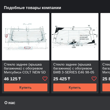
Подобные товары компании
Стекло заднее (крышка
Стекло заднее (крышка
Стек
багажника) с обогревом
багажника) с обогревом
бага
Митсубиси COLT NEW 5D
БМВ 3-SERIES E46 98-05
Мит
HB 02-04
5D WGN
COU
46 125
25 425
25 
₸
₸
Купить
Купить
О нас