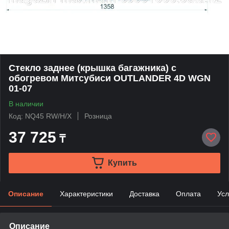
Стекло заднее (крышка багажника) с
обогревом Митсубиси OUTLANDER 4D WGN
01-07
В наличии
Код: NQ45 RW/H/X
Розница
37 725
₸
Купить
Описание
Характеристики
Доставка
Оплата
Усл
Описание