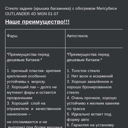
Стекло заднее (крышка багажника) с обогревом Митсубиси
OUTLANDER 4D WGN 01-07
Наше преимущество!!!
Фары
Автостекла
К
*Преимущества перед
*Преимущества перед
*
дешевым Китаем:*
дешевым Китаем:*
.
.
.
1
1. прочный пластик- крепкие
1. Толстое стекло
к
крепления особенно
2. Нет волн и искажений
2
устойчивы к морозу.
3. Хорошо закалённое и
п
2. Хороший лак – долго не
хорошо бронированное
м
мутнеют фары и остается
стекло
3
прозрачными
4. Очень прочное, хорошо
и
3. Хороший слой на
устойчиво к мелким камням
з
отражателе и качественное
по трассе
4
нанесение –
5. Идеально встает под
форму авто
не отслаивается и не
6. Гарантия на установку
выгорает при более мощных