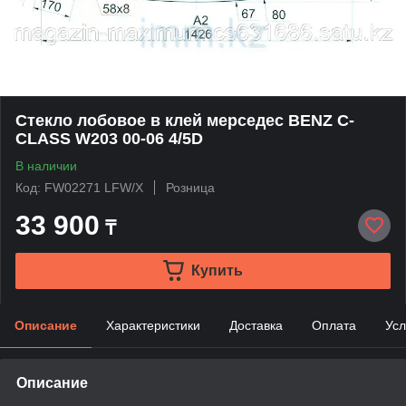
Стекло лобовое в клей мерседес BENZ C-
CLASS W203 00-06 4/5D
В наличии
Код: FW02271 LFW/X
Розница
33 900
₸
Купить
Описание
Характеристики
Доставка
Оплата
Усл
Описание