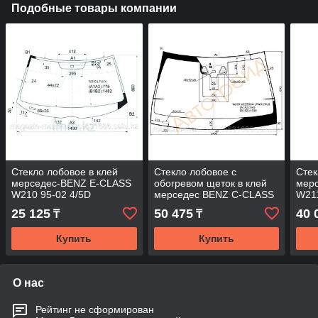
Подобные товары компании
Стекло лобовое в клей
Стекло лобовое с
Стек
мерседес-BENZ E-CLASS
обогревом щеток в клей
мер
W210 95-02 4/5D
мерседес BENZ C-CLASS
W211
(W205) 2014-
25 125
50 475
40 
₸
₸
Купить
Купить
О нас
Рейтинг не сформирован