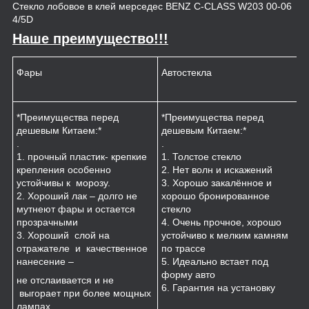
Стекло лобовое в клей мерседес BENZ C-CLASS W203 00-06
4/5D
Наше преимущество!!!
Фары
Автостекла
К
*Преимущества перед
*Преимущества перед
*
дешевым Китаем:*
дешевым Китаем:*
.
.
.
1
1. прочный пластик- крепкие
1. Толстое стекло
к
крепления особенно
2. Нет волн и искажений
2
устойчивы к морозу.
3. Хорошо закалённое и
п
2. Хороший лак – долго не
хорошо бронированное
м
мутнеют фары и остается
стекло
3
прозрачными
4. Очень прочное, хорошо
и
3. Хороший слой на
устойчиво к мелким камням
з
отражателе и качественное
по трассе
4
нанесение –
5. Идеально встает под
форму авто
не отслаивается и не
6. Гарантия на установку
выгорает при более мощных
лампах