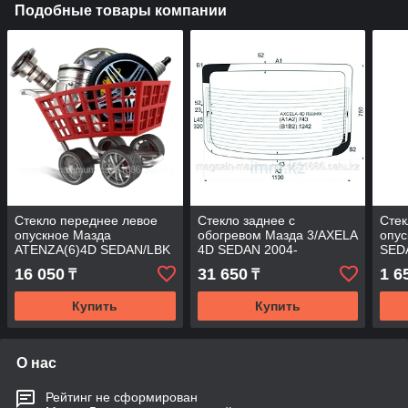
Подобные товары компании
Стекло переднее левое
Стекло заднее с
Стек
опускное Мазда
обогревом Мазда 3/AXELA
опус
ATENZA(6)4D SEDAN/LBK
4D SEDAN 2004-
SED
2002-
FD/
16 050
31 650
1 6
₸
₸
Купить
Купить
О нас
Рейтинг не сформирован