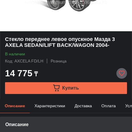
Стекло переднее левое опускное Мазда 3
AXELA SEDAN/LIFT BACK/WAGON 2004-
В наличии
Код: AXCELA FD/LH
Розница
14 775
₸
Купить
Описание
Характеристики
Доставка
Оплата
Усл
Описание