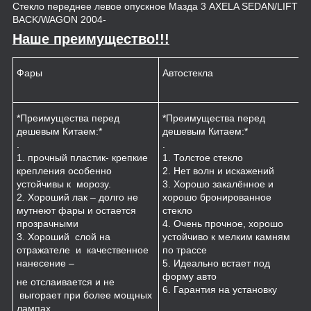
Стекло переднее левое опускное Мазда 3 AXELA SEDAN/LIFT
BACK/WAGON 2004-
Наше преимущество!!!
Фары
Автостекла
К
*Преимущества перед
*Преимущества перед
*
дешевым Китаем:*
дешевым Китаем:*
.
.
.
1
1. прочный пластик- крепкие
1. Толстое стекло
к
крепления особенно
2. Нет волн и искажений
2
устойчивы к морозу.
3. Хорошо закалённое и
п
2. Хороший лак – долго не
хорошо бронированное
м
мутнеют фары и остается
стекло
3
прозрачными
4. Очень прочное, хорошо
и
3. Хороший слой на
устойчиво к мелким камням
з
отражателе и качественное
по трассе
4
нанесение –
5. Идеально встает под
форму авто
не отслаивается и не
6. Гарантия на установку
выгорает при более мощных
лампах