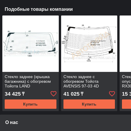
Подобные товары компании
Стекло заднее (крышка
Стекло заднее с
Стек
багажника) с обогревом
обогревом Тойота
опу
Тойота LAND
AVENSIS 97-03 4D
RX30
CRUISER/LEXUS LX470
HAR
34 425
41 025
15 
₸
₸
98-07
Купить
Купить
О нас