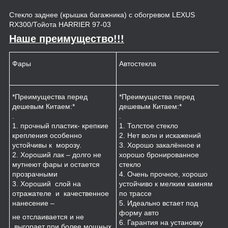
Стекло заднее (крышка багажника) с обогревом LEXUS
RX300/Тойота HARRIER 97-03
Наше преимущество!!!
Фары
Автостекла
К
*Преимущества перед
*Преимущества перед
*
дешевым Китаем:*
дешевым Китаем:*
.
.
.
1
1. прочный пластик- крепкие
1. Толстое стекло
к
крепления особенно
2. Нет волн и искажений
2
устойчивы к морозу.
3. Хорошо закалённое и
п
2. Хороший лак – долго не
хорошо бронированное
м
мутнеют фары и остается
стекло
3
прозрачными
4. Очень прочное, хорошо
и
3. Хороший слой на
устойчиво к мелким камням
з
отражателе и качественное
по трассе
4
нанесение –
5. Идеально встает под
форму авто
не отслаивается и не
6. Гарантия на установку
выгорает при более мощных