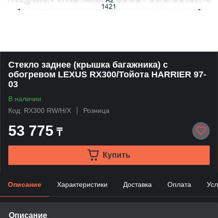
Стекло заднее (крышка багажника) с
обогревом LEXUS RX300/Тойота HARRIER 97-
03
В наличии
Код: RX300 RW/H/X
Розница
53 775
₸
Купить
Описание
Характеристики
Доставка
Оплата
Усл
Описание