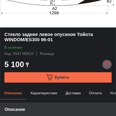
Стекло заднее левое опускное Тойота
WINDOM/ES300 96-01
В наличии
Код: SV47 RD/LH
Розница
5 100
₸
Купить
Описание
Характеристики
Доставка
Оплата
Усл
Описание