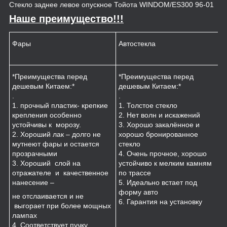
Стекло заднее левое опускное Тойота WINDOM/ES300 96-01
Наше преимущество!!!
Фары
Автостекла
К
*Преимущества перед
*Преимущества перед
*
дешевым Китаем:*
дешевым Китаем:*
.
.
.
1
1. прочный пластик- крепкие
1. Толстое стекло
к
крепления особенно
2. Нет волн и искажений
2
устойчивы к морозу.
3. Хорошо закалённое и
п
2. Хороший лак – долго не
хорошо бронированное
м
мутнеют фары и остается
стекло
3
прозрачными
4. Очень прочное, хорошо
и
3. Хороший слой на
устойчиво к мелким камням
з
отражателе и качественное
по трассе
4
нанесение –
5. Идеально встает под
форму авто
не отслаивается и не
6. Гарантия на установку
выгорает при более мощных
лампах
4. Соответствует пучку