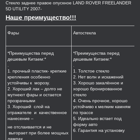
Стекло заднее правое опускное LAND ROVER FREELANDER
5D UTILITY 2007-
Наше преимущество!!!
Фары
Автостекла
К
*Преимущества перед
*Преимущества перед
*
дешевым Китаем:*
дешевым Китаем:*
.
.
.
1
1. прочный пластик- крепкие
1. Толстое стекло
к
крепления особенно
2. Нет волн и искажений
2
устойчивы к морозу.
3. Хорошо закалённое и
п
2. Хороший лак – долго не
хорошо бронированное
м
мутнеют фары и остается
стекло
3
прозрачными
4. Очень прочное, хорошо
и
3. Хороший слой на
устойчиво к мелким камням
з
отражателе и качественное
по трассе
4
нанесение –
5. Идеально встает под
форму авто
не отслаивается и не
6. Гарантия на установку
выгорает при более мощных
лампах