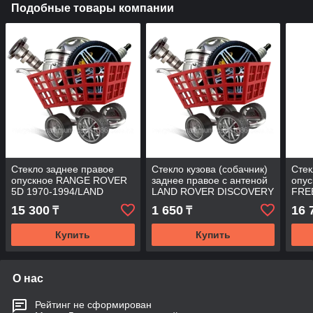
Подобные товары компании
Стекло заднее правое
Стекло кузова (собачник)
Стек
опускное RANGE ROVER
заднее правое с антеной
опу
5D 1970-1994/LAND
LAND ROVER DISCOVERY
FRE
ROVER DISCOVERY 5D
II 4D UTILITY 2003-2004
2007
15 300
1 650
16 
₸
₸
1989-1998 7008RGNR5RD
RD/RH
Купить
Купить
О нас
Рейтинг не сформирован