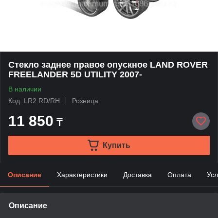
Стекло заднее правое опускное LAND ROVER
FREELANDER 5D UTILITY 2007-
В наличии
Код: LR2 RD/RH
Розница
11 850
₸
Купить
Описание
Характеристики
Доставка
Оплата
Усл
Описание