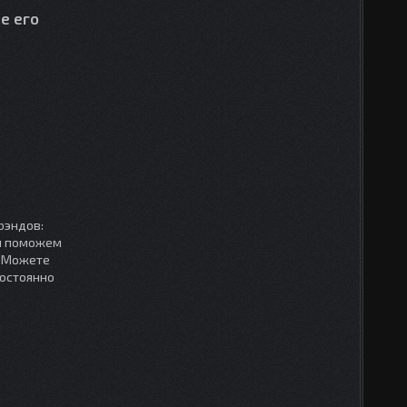
е его
рэндов:
мы поможем
. Можете
постоянно