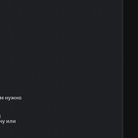
ам нужно
д
чу или