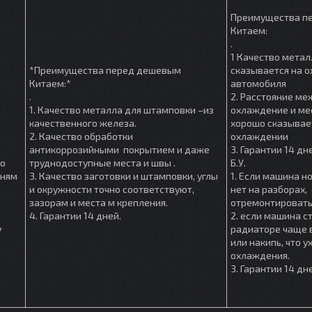
Преимущества п
Китаем:
.
1 Качество метал
*Преимущества перед дешевым
сказывается на 
Китаем:*
автомобиля
.
2. Расстояние м
1. Качество металла для штамповки –из
охлаждение и мес
качественного железа.
хорошо сказывае
2. Качество обработки
охлаждении
антикоррозийными покрытием и даже
3. Гарантии 14 дн
шо
труднодоступные места и швы .
Б.У.
мням
3. Качество заготовки и штамповки, углы
1. Если машина но
и окружности точно соответствуют,
нет на разборах, 
зазорам и места м крепления.
отремонтировать
4. Гарантии 14 дней.
2. если машина ст
у
радиаторе чаще в
или накипь, что 
охлаждения.
3. Гарантии 14 дн