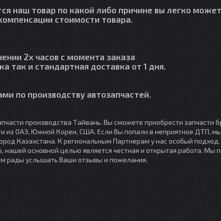
тся наш товар по какой либо причине вы легко может
й компенсации стоимости товара.
чении 2х часов с момента заказа
ка так и стандартная доставка от 1 дня.
ми по производству автозапчастей.
пчасти производства Тайвань. Вы сможете приобрести запчасти б
сти из ОАЭ, Южной Кореи, США. Если Вы попали в неприятное ДТП, 
город Казахстана. К региональным Партнерам у нас особый подход
, нашей основной целью является честная и открытая работа. Мы 
ем рады услышать Ваши отзывы и пожелания.