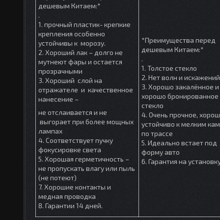
дешевым Китаем:*
.
1. прочный пластик- крепкие
крепления особенно
*Преимущества перед
устойчивы к морозу.
дешевым Китаем:*
2. Хороший лак – долго не
.
мутнеют фары и остается
1. Толстое стекло
прозрачными
2. Нет волн и искажений
3. Хороший слой на
3. Хорошо закалённое и
отражателе и качественное
хорошо бронированное
нанесение –
стекло
не отслаивается и не
4. Очень прочное, хоро
выгорает при более мощных
устойчиво к мелким ка
лампах
по трассе
4. Соответствует пучку
5. Идеально встает под
фокусировке света
форму авто
5. Хорошая герметичность –
6. Гарантия на установк
не пропускать влагу или пыль
(не потеют)
7. Хорошие контакты и
медная проводка
8. Гарантии 14 дней.