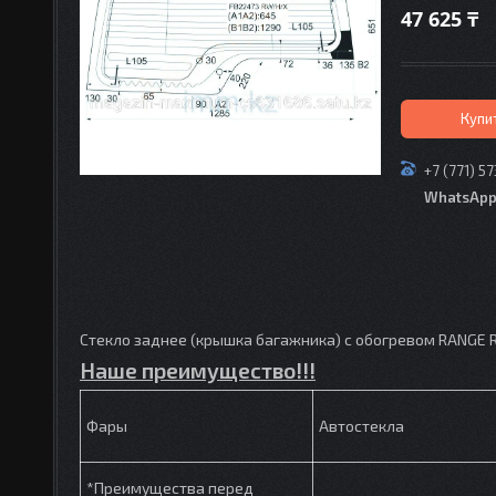
47 625 ₸
Купи
+7 (771) 5
WhatsAp
Стекло заднее (крышка багажника) с обогревом RANGE ROV
Наше преимущество!!!
Фары
Автостекла
*Преимущества перед