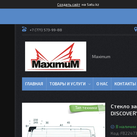
Создать сайт
на Satu.kz
+7 (771) 573-99-88
Maximum
ГЛАВНАЯ
ТОВАРЫ И УСЛУГИ
О НАС
КОНТАКТЫ
Стекло з
Тип техники
DISCOVERY
В наличии
Код:
FB2247