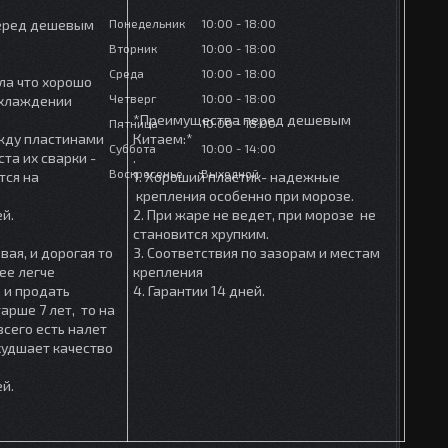
Понедельник
10:00
18:00
еред дешевым
Вторник
10:00
18:00
Среда
10:00
18:00
ла что хорошо
Четверг
10:00
18:00
охлаждении
*Преимущества перед дешевым
Пятница
10:00
18:00
ежду пластинами
Китаем:*
Суббота
10:00
14:00
та их сварки -
.
Воскресенье
Выходной
тся на
1. Хороший пластик- надежные
крепления особенно при морозе.
ей.
2. При жаре не ведет, при морозе не
становится хрупким.
вая, и дорогая то
3. Соответствия по зазорам и местам
ее легче
крепления
 и продать
4. Гарантии 14 дней.
арше 7 лет, то на
сего есть налет
ухудшает качество
ей.