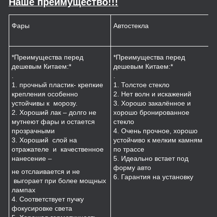
Наше преимущество!!!
Фары
Автостекла
К
*Преимущества перед
*Преимущества перед
*
дешевым Китаем:*
дешевым Китаем:*
.
.
.
1
1. прочный пластик- крепкие
1. Толстое стекло
к
крепления особенно
2. Нет волн и искажений
2
устойчивы к морозу.
3. Хорошо закалённое и
п
2. Хороший лак – долго не
хорошо бронированное
м
мутнеют фары и остается
стекло
3
прозрачными
4. Очень прочное, хорошо
и
3. Хороший слой на
устойчиво к мелким камням
з
отражателе и качественное
по трассе
4
нанесение –
5. Идеально встает под
форму авто
не отслаивается и не
6. Гарантия на установку
выгорает при более мощных
лампах
4. Соответствует пучку
фокусировке света