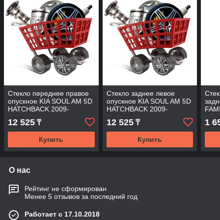
Стекло переднее правое
Стекло заднее левое
Стек
опускное KIA SOUL AM 5D
опускное KIA SOUL AM 5D
задн
HATCHBACK 2009-
HATCHBACK 2009-
FAM
LAS
12 525
12 525
1 6
₸
₸
199
Купить
Купить
О нас
Рейтинг не сформирован
Менее 5 отзывов за последний год
Работает с 17.10.2018