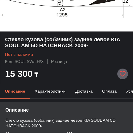
Стекло кузова (собачник) заднее левое KIA
SOUL AM 5D HATCHBACK 2009-
Нет в наличии
Код: SOUL SW/LH/X
Розница
15 300
₸
Описание
Характеристики
Доставка
Оплата
Усл
Описание
Стекло кузова (собачник) заднее левое KIA SOUL AM 5D
HATCHBACK 2009-