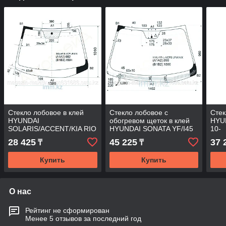
Стекло лобовое в клей
Стекло лобовое с
Стек
HYUNDAI
обогревом щеток в клей
HYU
SOLARIS/ACCENT/KIA RIO
HYUNDAI SONATA YF/I45
10-
10- 4/5D
10-
28 425
45 225
37 
₸
₸
Купить
Купить
О нас
Рейтинг не сформирован
Менее 5 отзывов за последний год