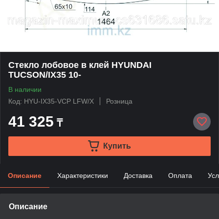
Стекло лобовое в клей HYUNDAI
TUCSON/IX35 10-
В наличии
Код: HYU-IX35-VCP LFW/X
Розница
41 325
₸
Купить
Описание
Характеристики
Доставка
Оплата
Усл
Описание