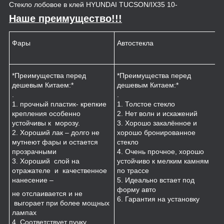
Стекло лобовое в клей HYUNDAI TUCSON/IX35 10-
Наше преимущество!!!
Фары
Автостекла
К
*Преимущества перед
*Преимущества перед
*
дешевым Китаем:*
дешевым Китаем:*
.
.
.
1
1. прочный пластик- крепкие
1. Толстое стекло
к
крепления особенно
2. Нет волн и искажений
2
устойчивы к морозу.
3. Хорошо закалённое и
п
2. Хороший лак – долго не
хорошо бронированное
м
мутнеют фары и остается
стекло
3
прозрачными
4. Очень прочное, хорошо
и
3. Хороший слой на
устойчиво к мелким камням
з
отражателе и качественное
по трассе
4
нанесение –
5. Идеально встает под
форму авто
не отслаивается и не
6. Гарантия на установку
выгорает при более мощных
лампах
4. Соответствует пучку