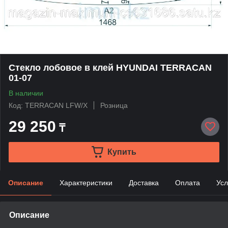
Стекло лобовое в клей HYUNDAI TERRACAN
01-07
В наличии
Код: TERRACAN LFW/X
Розница
29 250
₸
Купить
Описание
Характеристики
Доставка
Оплата
Усл
Описание