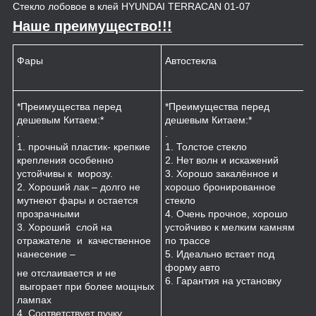
Стекло лобовое в клей HYUNDAI TERRACAN 01-07
Наше преимущество!!!
Фары
Автостекла
К
*Преимущества перед
*Преимущества перед
*
дешевым Китаем:*
дешевым Китаем:*
.
.
.
1
1. прочный пластик- крепкие
1. Толстое стекло
к
крепления особенно
2. Нет волн и искажений
2
устойчивы к морозу.
3. Хорошо закалённое и
п
2. Хороший лак – долго не
хорошо бронированное
м
мутнеют фары и остается
стекло
3
прозрачными
4. Очень прочное, хорошо
и
3. Хороший слой на
устойчиво к мелким камням
з
отражателе и качественное
по трассе
4
нанесение –
5. Идеально встает под
форму авто
не отслаивается и не
6. Гарантия на установку
выгорает при более мощных
лампах
4. Соответствует пучку