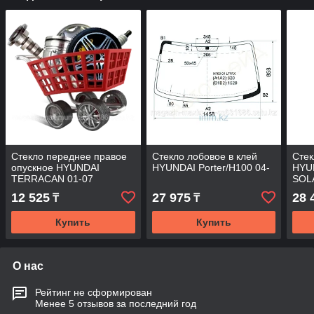
Стекло переднее правое
Стекло лобовое в клей
Стек
опускное HYUNDAI
HYUNDAI Porter/H100 04-
HYU
TERRACAN 01-07
SOL
10- 
12 525
27 975
28 
₸
₸
Купить
Купить
О нас
Рейтинг не сформирован
Менее 5 отзывов за последний год