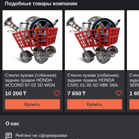
Подобные товары компании
Стекло кузова (собачник)
Стекло кузова (собачник)
Стек
заднее правое HONDA
заднее правое HONDA
задн
ACCORD 97-02 5D WGN
CIVIC 01-05 5D HBK S6A
SERI
ACCORD-98 SW/RH/X
SW/RH/X
10 200
7 650
1 6
₸
₸
Купить
Купить
О нас
Рейтинг не сформирован