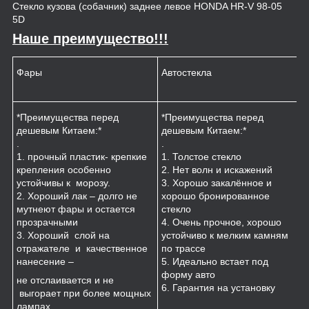
Стекло кузова (собачник) заднее левое HONDA HR-V 98-05
5D
Наше преимущество!!!
Фары
Автостекла
К
*Преимущества перед
*Преимущества перед
*
дешевым Китаем:*
дешевым Китаем:*
.
.
.
1
1. прочный пластик- крепкие
1. Толстое стекло
к
крепления особенно
2. Нет волн и искажений
2
устойчивы к морозу.
3. Хорошо закалённое и
п
2. Хороший лак – долго не
хорошо бронированное
м
мутнеют фары и остается
стекло
3
прозрачными
4. Очень прочное, хорошо
и
3. Хороший слой на
устойчиво к мелким камням
з
отражателе и качественное
по трассе
4
нанесение –
5. Идеально встает под
форму авто
не отслаивается и не
6. Гарантия на установку
выгорает при более мощных
лампах