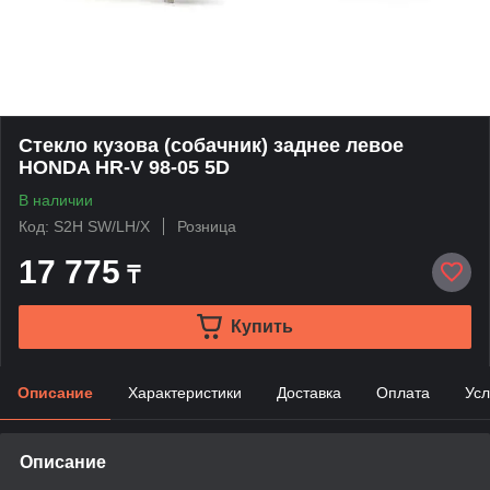
Стекло кузова (собачник) заднее левое
HONDA HR-V 98-05 5D
В наличии
Код: S2H SW/LH/X
Розница
17 775
₸
Купить
Описание
Характеристики
Доставка
Оплата
Усл
Описание