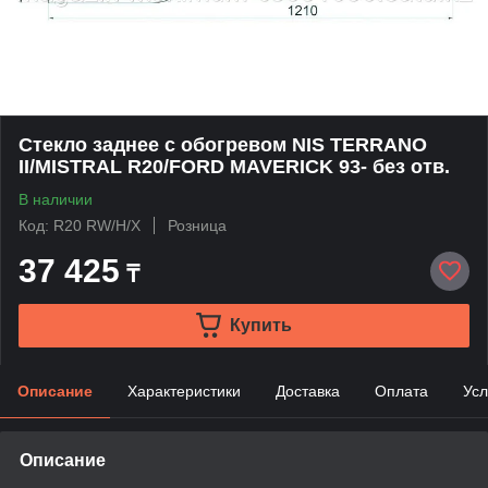
Стекло заднее с обогревом NIS TERRANO
II/MISTRAL R20/FORD MAVERICK 93- без отв.
В наличии
Код: R20 RW/H/X
Розница
37 425
₸
Купить
Описание
Характеристики
Доставка
Оплата
Усл
Описание