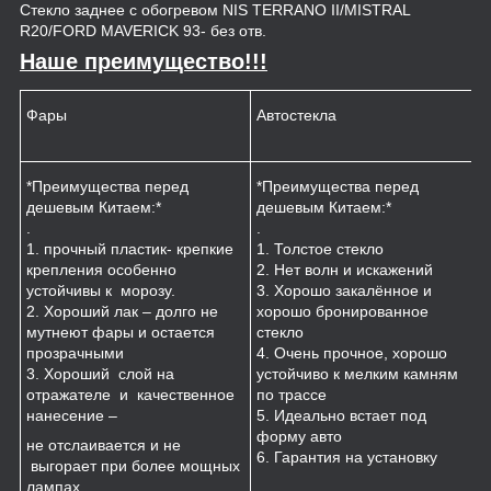
Стекло заднее с обогревом NIS TERRANO II/MISTRAL
R20/FORD MAVERICK 93- без отв.
Наше преимущество!!!
Фары
Автостекла
К
*Преимущества перед
*Преимущества перед
*
дешевым Китаем:*
дешевым Китаем:*
.
.
.
1
1. прочный пластик- крепкие
1. Толстое стекло
к
крепления особенно
2. Нет волн и искажений
2
устойчивы к морозу.
3. Хорошо закалённое и
п
2. Хороший лак – долго не
хорошо бронированное
м
мутнеют фары и остается
стекло
3
прозрачными
4. Очень прочное, хорошо
и
3. Хороший слой на
устойчиво к мелким камням
з
отражателе и качественное
по трассе
4
нанесение –
5. Идеально встает под
форму авто
не отслаивается и не
6. Гарантия на установку
выгорает при более мощных
лампах