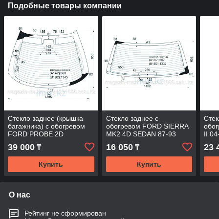
Подобные товары компании
Стекло заднее (крышка
Стекло заднее с
Стек
багажника) с обогревом
обогревом FORD SIERRA
обо
FORD PROBE 2D
MK2 4D SEDAN 87-93
II 04
HATCHBACK 93-
39 000
16 050
23 
₸
₸
Купить
Купить
О нас
Рейтинг не сформирован