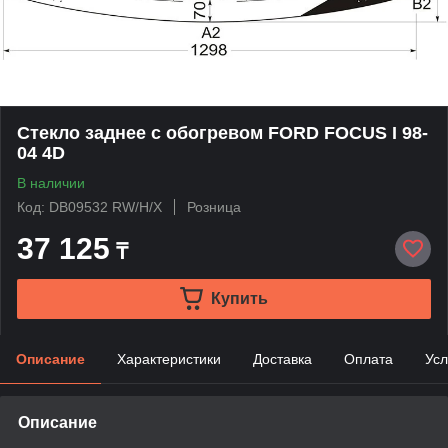
Стекло заднее с обогревом FORD FOCUS I 98-
04 4D
В наличии
Код: DB09532 RW/H/X
Розница
37 125
₸
Купить
Описание
Характеристики
Доставка
Оплата
Усл
Описание