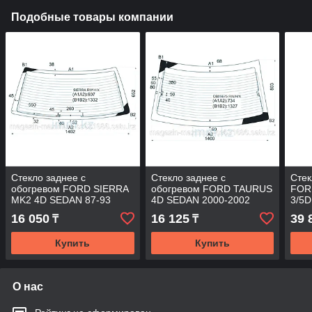
Подобные товары компании
Стекло заднее с
Стекло заднее с
Стек
обогревом FORD SIERRA
обогревом FORD TAURUS
FOR
MK2 4D SEDAN 87-93
4D SEDAN 2000-2002
3/5D
(острые углы)
16 050
16 125
39 
₸
₸
Купить
Купить
О нас