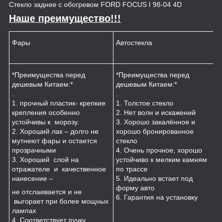
Стекло заднее с обогревом FORD FOCUS I 98-04 4D
Наше преимущество!!!
Фары
Автостекла
К
*Преимущества перед
*Преимущества перед
*
дешевым Китаем:*
дешевым Китаем:*
.
.
.
1
1. прочный пластик- крепкие
1. Толстое стекло
к
крепления особенно
2. Нет волн и искажений
2
устойчивы к морозу.
3. Хорошо закалённое и
п
2. Хороший лак – долго не
хорошо бронированное
м
мутнеют фары и остается
стекло
3
прозрачными
4. Очень прочное, хорошо
и
3. Хороший слой на
устойчиво к мелким камням
з
отражателе и качественное
по трассе
4
нанесение –
5. Идеально встает под
форму авто
не отслаивается и не
6. Гарантия на установку
выгорает при более мощных
лампах
4. Соответствует пучку