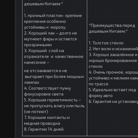
дешевым Китаем:*
.
1. прочный пластик- крепкие
крепления особенно
*Преимущества перед
устойчивы к морозу.
дешевым Китаем:*
2. Хороший лак – долго не
.
мутнеют фары и остается
1. Толстое стекло
прозрачными
2. Нет волн и искажений
3. Хороший слой на
3. Хорошо закалённое и
отражателе и качественное
хорошо бронированное
нанесение –
стекло
не отслаивается и не
4. Очень прочное, хоро
выгорает при более мощных
устойчиво к мелким ка
лампах
по трассе
4. Соответствует пучку
5. Идеально встает под
фокусировке света
форму авто
5. Хорошая герметичность –
6. Гарантия на установк
не пропускать влагу или пыль
(не потеют)
7. Хорошие контакты и
медная проводка
8. Гарантии 14 дней.