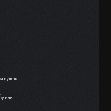
ам нужно
д
чу или