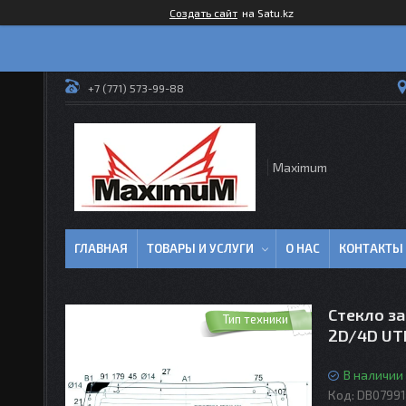
Создать сайт
на Satu.kz
+7 (771) 573-99-88
Maximum
ГЛАВНАЯ
ТОВАРЫ И УСЛУГИ
О НАС
КОНТАКТЫ
Стекло з
Тип техники
2D/4D UTI
В наличии
Код:
DB0799