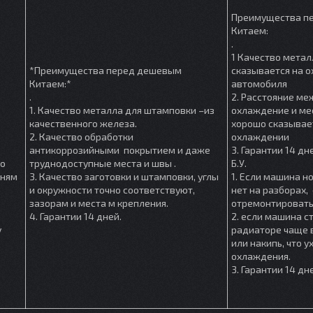
Преимущества п
Китаем:
.
1 Качество метал
*Преимущества перед дешевым
сказывается на 
Китаем:*
автомобиля
.
2. Расстояние м
1. Качество металла для штамповки –из
охлаждение и мес
качественного железа.
хорошо сказывае
2. Качество обработки
охлаждении
антикоррозийными покрытием и даже
3. Гарантии 14 дн
шо
труднодоступные места и швы .
Б.У.
мням
3. Качество заготовки и штамповки, углы
1. Если машина но
и окружности точно соответствуют,
нет на разборах, 
зазорам и места м крепления.
отремонтировать
4. Гарантии 14 дней.
2. если машина ст
у
радиаторе чаще в
или накипь, что 
охлаждения.
3. Гарантии 14 дн