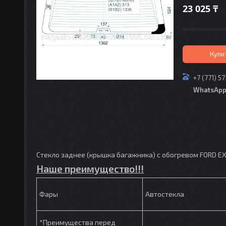
23 025 ₸
Купи
+7 (771) 5
WhatsAp
Стекло заднее (крышка багажника) с обогревом FORD EX
Наше преимущество!!!
Фары
Автостекла
*Преимущества перед