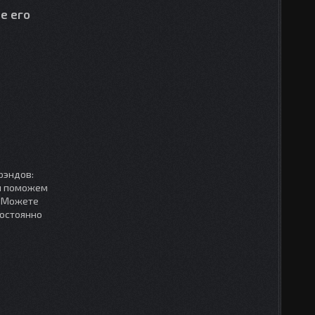
е его
рэндов:
мы поможем
. Можете
постоянно