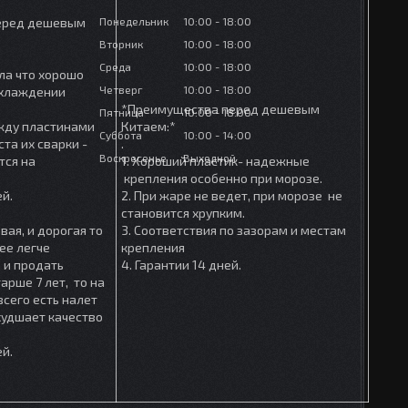
Понедельник
10:00
18:00
еред дешевым
Вторник
10:00
18:00
Среда
10:00
18:00
ла что хорошо
Четверг
10:00
18:00
охлаждении
*Преимущества перед дешевым
Пятница
10:00
18:00
ежду пластинами
Китаем:*
Суббота
10:00
14:00
та их сварки -
.
Воскресенье
Выходной
тся на
1. Хороший пластик- надежные
крепления особенно при морозе.
ей.
2. При жаре не ведет, при морозе не
становится хрупким.
вая, и дорогая то
3. Соответствия по зазорам и местам
ее легче
крепления
 и продать
4. Гарантии 14 дней.
арше 7 лет, то на
сего есть налет
ухудшает качество
ей.