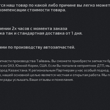
тся наш товар по какой либо причине вы легко может
й компенсации стоимости товара.
чении 2х часов с момента заказа
ка так и стандартная доставка от 1 дня.
ми по производству автозапчастей.
пчасти производства Тайвань. Вы сможете приобрести запчасти б
сти из ОАЭ, Южной Кореи, США. Если Вы попали в неприятное ДТП, 
город Казахстана. К региональным Партнерам у нас особый подход
, нашей основной целью является честная и открытая работа. Мы 
ем рады услышать Ваши отзывы и пожелания.