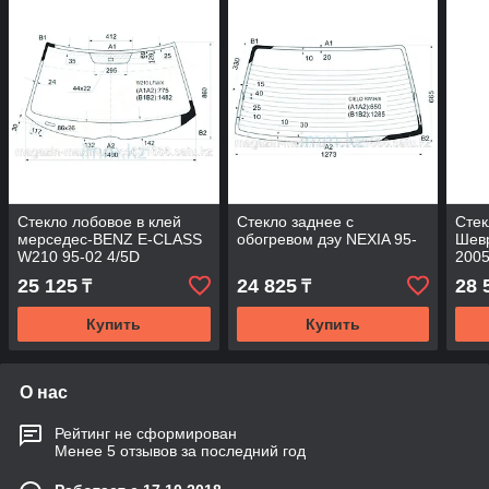
Стекло лобовое в клей
Стекло заднее с
Стек
мерседес-BENZ E-CLASS
обогревом дэу NEXIA 95-
Шев
W210 95-02 4/5D
200
25 125
24 825
28 
₸
₸
Купить
Купить
О нас
Рейтинг не сформирован
Менее 5 отзывов за последний год