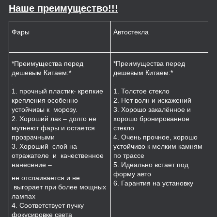
Наше преимущество!!!
Фары
Автостекла
К
*Преимущества перед
*Преимущества перед
*
дешевым Китаем:*
дешевым Китаем:*
.
.
.
1
1. прочный пластик- крепкие
1. Толстое стекло
к
крепления особенно
2. Нет волн и искажений
2
устойчивы к морозу.
3. Хорошо закалённое и
п
2. Хороший лак – долго не
хорошо бронированное
м
мутнеют фары и остается
стекло
3
прозрачными
4. Очень прочное, хорошо
и
3. Хороший слой на
устойчиво к мелким камням
з
отражателе и качественное
по трассе
4
нанесение –
5. Идеально встает под
форму авто
не отслаивается и не
6. Гарантия на установку
выгорает при более мощных
лампах
4. Соответствует пучку
фокусировке света