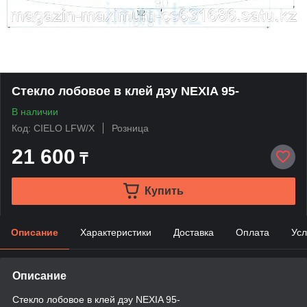
Стекло лобовое в клей дэу NEXIA 95-
В наличии
Код: CIELO LFW/X
Розница
21 600
₸
Купить
Описание
Характеристики
Доставка
Оплата
Усл
Описание
Стекло лобовое в клей дэу NEXIA 95-