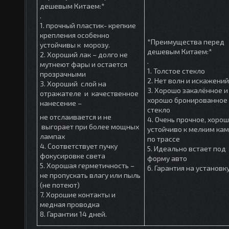
дешевым Китаем:*
.
1. прочный пластик- крепкие
крепления особенно
*Преимущества перед
устойчивы к морозу.
дешевым Китаем:*
2. Хороший лак – долго не
.
мутнеют фары и остается
1. Толстое стекло
прозрачными
2. Нет волн и искажений
3. Хороший слой на
3. Хорошо закалённое и
отражателе и качественное
хорошо бронированное
нанесение –
стекло
не отслаивается и не
4. Очень прочное, хоро
выгорает при более мощных
устойчиво к мелким ка
лампах
по трассе
4. Соответствует пучку
5. Идеально встает под
фокусировке света
форму авто
5. Хорошая герметичность –
6. Гарантия на установк
не пропускать влагу или пыль
(не потеют)
7. Хорошие контакты и
медная проводка
8. Гарантии 14 дней.