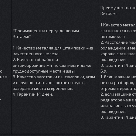
Преимущества п
Китаем:
.
1 Качество метал
*Преимущества перед дешевым
сказывается на 
Китаем:*
автомобиля
.
2. Расстояние м
1. Качество металла для штамповки –из
охлаждение и мес
качественного железа.
хорошо сказывае
2. Качество обработки
охлаждении
антикоррозийными покрытием и даже
3. Гарантии 14 дн
шо
труднодоступные места и швы .
Б.У.
мням
3. Качество заготовки и штамповки, углы
1. Если машина но
и окружности точно соответствуют,
нет на разборах, 
зазорам и места м крепления.
отремонтировать
4. Гарантии 14 дней.
2. если машина ст
у
радиаторе чаще в
или накипь, что 
охлаждения.
3. Гарантии 14 дн