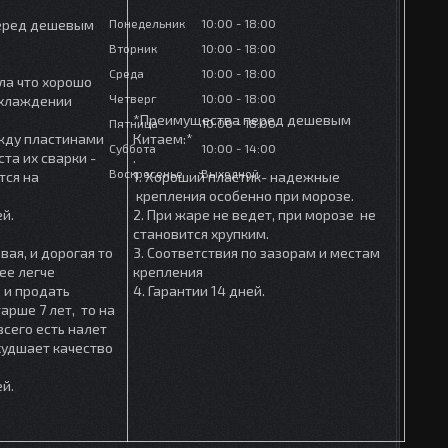
Понедельник
10:00
18:00
еред дешевым
Вторник
10:00
18:00
Среда
10:00
18:00
ла что хорошо
Четверг
10:00
18:00
охлаждении
*Преимущества перед дешевым
Пятница
10:00
18:00
ежду пластинами
Китаем:*
Суббота
10:00
14:00
та их сварки -
.
Воскресенье
Выходной
тся на
1. Хороший пластик- надежные
крепления особенно при морозе.
ей.
2. При жаре не ведет, при морозе не
становится хрупким.
вая, и дорогая то
3. Соответствия по зазорам и местам
ее легче
крепления
 и продать
4. Гарантии 14 дней.
арше 7 лет, то на
сего есть налет
ухудшает качество
ей.