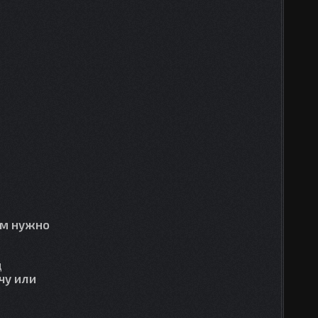
ам нужно
д
чу или