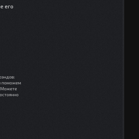
е его
рэндов:
мы поможем
. Можете
постоянно