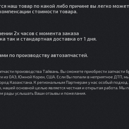
тся наш товар по какой либо причине вы легко может
й компенсации стоимости товара.
чении 2х часов с момента заказа
ка так и стандартная доставка от 1 дня.
ми по производству автозапчастей.
пчасти производства Тайвань. Вы сможете приобрести запчасти б
сти из ОАЭ, Южной Кореи, США. Если Вы попали в неприятное ДТП, 
город Казахстана. К региональным Партнерам у нас особый подход
, нашей основной целью является честная и открытая работа. Мы 
ем рады услышать Ваши отзывы и пожелания.