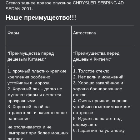
Стекло заднее правое опускное CHRYSLER SEBRING 4D
SEDAN 2001-
Наше преимущество!!!
Фары
Автостекла
К
*Преимущества перед
*Преимущества перед
*
дешевым Китаем:*
дешевым Китаем:*
.
.
.
1
1. прочный пластик- крепкие
1. Толстое стекло
к
крепления особенно
2. Нет волн и искажений
2
устойчивы к морозу.
3. Хорошо закалённое и
п
2. Хороший лак – долго не
хорошо бронированное
м
мутнеют фары и остается
стекло
3
прозрачными
4. Очень прочное, хорошо
и
3. Хороший слой на
устойчиво к мелким камням
з
отражателе и качественное
по трассе
4
нанесение –
5. Идеально встает под
форму авто
не отслаивается и не
6. Гарантия на установку
выгорает при более мощных
лампах