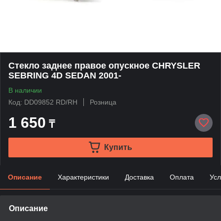
Стекло заднее правое опускное CHRYSLER
SEBRING 4D SEDAN 2001-
В наличии
Код: DD09852 RD/RH
Розница
1 650
₸
Купить
Описание
Характеристики
Доставка
Оплата
Усл
Описание