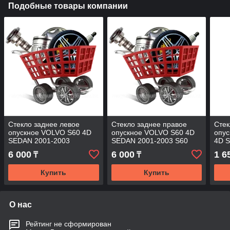
Подобные товары компании
Стекло заднее левое
Стекло заднее правое
Стек
опускное VOLVO S60 4D
опускное VOLVO S60 4D
опу
SEDAN 2001-2003
SEDAN 2001-2003 S60
4D 
RD/RH
MAG
6 000
6 000
1 6
₸
₸
Купить
Купить
О нас
Рейтинг не сформирован