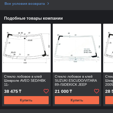
Все условия возврата
Подобные товары компании
Стекло лобовое в клей
Стекло лобовое в клей
Стек
Шевроле AVEO SED/HBK
SUZUKI ESCUDO/VITARA
Шев
11-
89-/SIDEKICK JEEP
200
V\Шевроле TRACKER 4D
38 475
21 000
28 
₸
₸
UTILITY 89-97
Купить
Купить