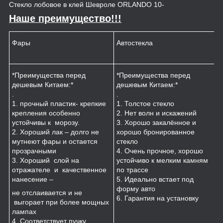
Стекло лобовое в клей Шевроле ORLANDO 10-
Наше преимущество!!!
Фары
Автостекла
К
*Преимущества перед
*Преимущества перед
*
дешевым Китаем:*
дешевым Китаем:*
.
.
.
1
1. прочный пластик- крепкие
1. Толстое стекло
к
крепления особенно
2. Нет волн и искажений
2
устойчивы к морозу.
3. Хорошо закалённое и
п
2. Хороший лак – долго не
хорошо бронированное
м
мутнеют фары и остается
стекло
3
прозрачными
4. Очень прочное, хорошо
и
3. Хороший слой на
устойчиво к мелким камням
з
отражателе и качественное
по трассе
4
нанесение –
5. Идеально встает под
форму авто
не отслаивается и не
6. Гарантия на установку
выгорает при более мощных
лампах
4. Соответствует пучку