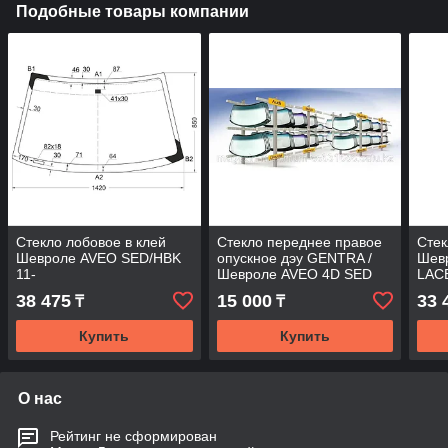
Подобные товары компании
Стекло лобовое в клей
Стекло переднее правое
Стек
Шевроле AVEO SED/HBK
опускное дэу GENTRA /
Шев
11-
Шевроле AVEO 4D SED
LACE
2005-
38 475
15 000
33 
₸
₸
Купить
Купить
О нас
Рейтинг не сформирован