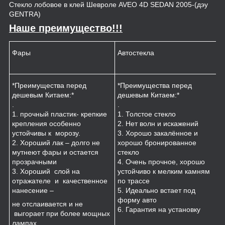
Стекло лобовое в клей Шевроле AVEO 4D SEDAN 2005-(дэу
GENTRA)
Наше преимущество!!!
Фары
Автостекла
К
*Преимущества перед
*Преимущества перед
*
дешевым Китаем:*
дешевым Китаем:*
.
.
.
1
1. прочный пластик- крепкие
1. Толстое стекло
к
крепления особенно
2. Нет волн и искажений
2
устойчивы к морозу.
3. Хорошо закалённое и
п
2. Хороший лак – долго не
хорошо бронированное
м
мутнеют фары и остается
стекло
3
прозрачными
4. Очень прочное, хорошо
и
3. Хороший слой на
устойчиво к мелким камням
з
отражателе и качественное
по трассе
4
нанесение –
5. Идеально встает под
форму авто
не отслаивается и не
6. Гарантия на установку
выгорает при более мощных
лампах