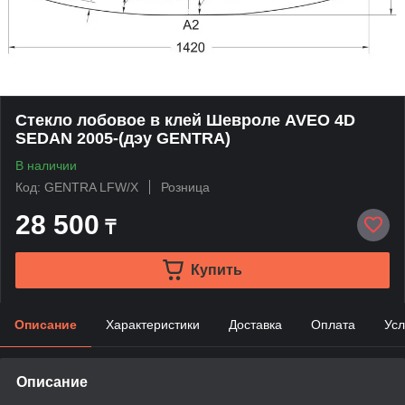
Стекло лобовое в клей Шевроле AVEO 4D
SEDAN 2005-(дэу GENTRA)
В наличии
Код: GENTRA LFW/X
Розница
28 500
₸
Купить
Описание
Характеристики
Доставка
Оплата
Усл
Описание