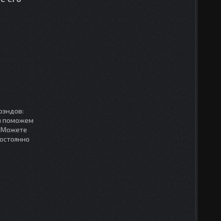
рэндов:
мы поможем
. Можете
постоянно