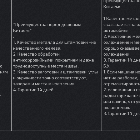
Преимущества п
Китаем:
.
1 Качество метал
*Преимущества перед дешевым
сказывается на 
Китаем:*
автомобиля
.
2. Расстояние м
1. Качество металла для штамповки –из
охлаждение и мес
качественного железа.
хорошо сказывае
2. Качество обработки
охлаждении
антикоррозийными покрытием и даже
3. Гарантии 14 дн
шо
труднодоступные места и швы .
Б.У.
мням
3. Качество заготовки и штамповки, углы
1. Если машина но
и окружности точно соответствуют,
нет на разборах, 
зазорам и места м крепления.
отремонтировать
4. Гарантии 14 дней.
2. если машина ст
у
радиаторе чаще в
или накипь, что 
охлаждения.
3. Гарантии 14 дн