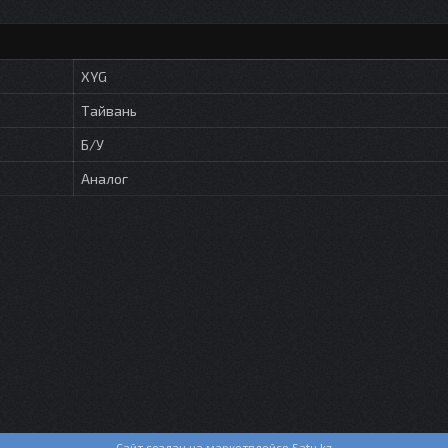
XYG
Тайвань
Б/У
Аналог
Сайт создан на маркетплейсе
Satu.kz