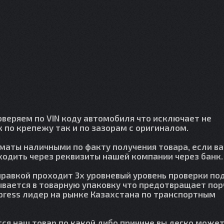
веряем по VIN коду автомобиля что исключает не
 по крепежу так и по зазорам с оригиналом.
лматы наличными по факту получения товара, если в
сходить через реквизиты нашей компании через банк.
правкой проходит 3х уровневый уровень проверки по
вается в товарную упаковку что предотвращает пор
press лидер на рынке Казахстана по транспортным
тся наш товар по какой либо причине вы легко может