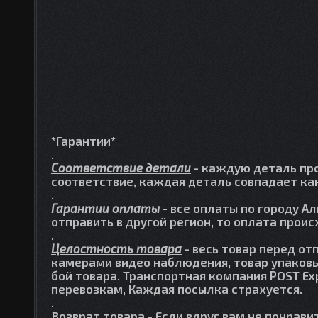
*Гарантии*
.
Соответствие детали
- каждую деталь про
соответствие, каждая деталь совпадает как
.
Гарантии оплаты
- все оплаты по городу А
отправить в другой регион, то оплата прои
.
Целостность товара
- весь товар перед от
камерами видео наблюдения, товар упаковы
бой товара. Транспортная компания POST Ex
перевозкам, Каждая посылка страхуется.
.
Возврат товара
- Если вдруг вам не понрави