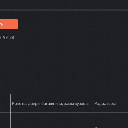
ть
73-99-88
p
6
Капоты, двери, багажники, рамы кузова...
Радиаторы