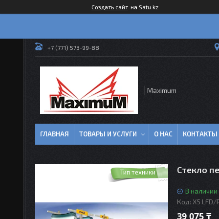
Создать сайт
на Satu.kz
+7 (771) 573-99-88
Maximum
ГЛАВНАЯ
ТОВАРЫ И УСЛУГИ
О НАС
КОНТАКТЫ
Стекло п
Тип техники
В наличии
Код:
X5 LFD/
39 075 ₸