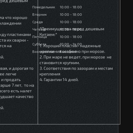
еред дешевым
Понедельник
10:00
18:00
Вторник
10:00
18:00
ла что хорошо
Среда
10:00
18:00
охлаждении
*Преимущества перед дешевым
Четверг
10:00
18:00
ежду пластинами
Китаем:*
Пятница
10:00
18:00
та их сварки -
.
Суббота
10:00
14:00
тся на
1. Хороший пластик- надежные
крепления особенно при морозе.
Воскресенье
Выходной
ей.
2. При жаре не ведет, при морозе не
становится хрупким.
вая, и дорогая то
3. Соответствия по зазорам и местам
ее легче
крепления
 и продать
4. Гарантии 14 дней.
арше 7 лет, то на
сего есть налет
ухудшает качество
ей.