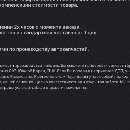
й компенсации стоимости товара.
чении 2х часов с момента заказа
ка так и стандартная доставка от 1 дня.
ми по производству автозапчастей.
пчасти производства Тайвань. Вы сможете приобрести запчасти б
сти из ОАЭ, Южной Кореи, США. Если Вы попали в неприятное ДТП, 
город Казахстана. К региональным Партнерам у нас особый подход
, нашей основной целью является честная и открытая работа. Мы 
ем рады услышать Ваши отзывы и пожелания.