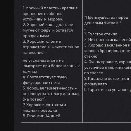
.
1. прочный пластик- крепкие
крепления особенно
*Преимущества перед
устойчивы к морозу.
дешевым Китаем:*
2. Хороший лак – долго не
.
мутнеют фары и остается
1. Толстое стекло
прозрачными
2. Нет волн и искажений
3. Хороший слой на
3. Хорошо закалённое и
отражателе и качественное
хорошо бронированное
нанесение –
стекло
не отслаивается и не
4. Очень прочное, хоро
выгорает при более мощных
устойчиво к мелким ка
лампах
по трассе
4. Соответствует пучку
5. Идеально встает под
фокусировке света
форму авто
5. Хорошая герметичность –
6. Гарантия на установк
не пропускать влагу или пыль
(не потеют)
7. Хорошие контакты и
медная проводка
8. Гарантии 14 дней.