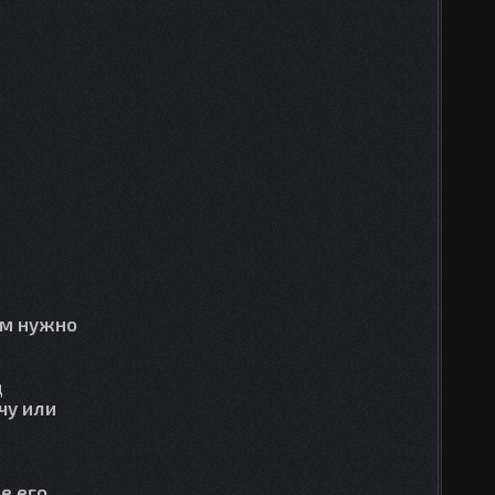
ам нужно
д
чу или
е его