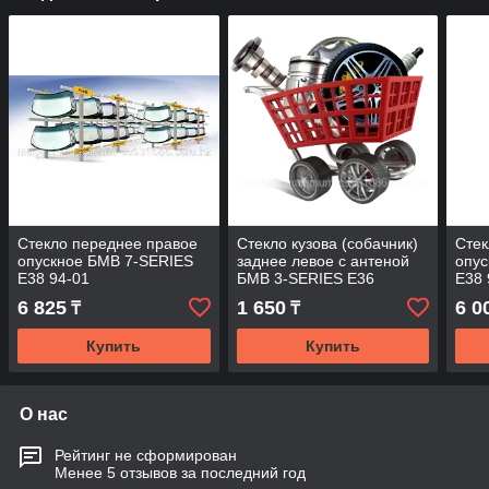
Стекло переднее правое
Стекло кузова (собачник)
Стек
опускное БМВ 7-SERIES
заднее левое с антеной
опус
E38 94-01
БМВ 3-SERIES E36
E38 
COMPACT 94-01 3D HBK
6 825
1 650
6 0
₸
₸
E36-CMP SW/LH/H/X
Купить
Купить
О нас
Рейтинг не сформирован
Менее 5 отзывов за последний год