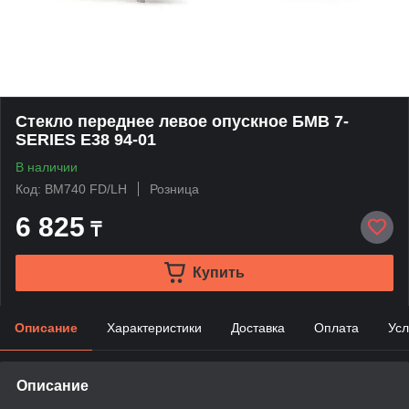
Стекло переднее левое опускное БМВ 7-
SERIES E38 94-01
В наличии
Код: BM740 FD/LH
Розница
6 825
₸
Купить
Описание
Характеристики
Доставка
Оплата
Усл
Описание