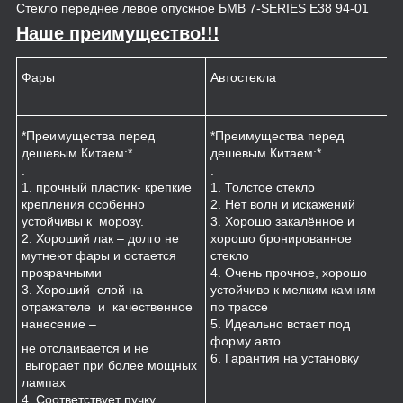
Стекло переднее левое опускное БМВ 7-SERIES E38 94-01
Наше преимущество!!!
Фары
Автостекла
К
*Преимущества перед
*Преимущества перед
*
дешевым Китаем:*
дешевым Китаем:*
.
.
.
1
1. прочный пластик- крепкие
1. Толстое стекло
к
крепления особенно
2. Нет волн и искажений
2
устойчивы к морозу.
3. Хорошо закалённое и
п
2. Хороший лак – долго не
хорошо бронированное
м
мутнеют фары и остается
стекло
3
прозрачными
4. Очень прочное, хорошо
и
3. Хороший слой на
устойчиво к мелким камням
з
отражателе и качественное
по трассе
4
нанесение –
5. Идеально встает под
форму авто
не отслаивается и не
6. Гарантия на установку
выгорает при более мощных
лампах
4. Соответствует пучку