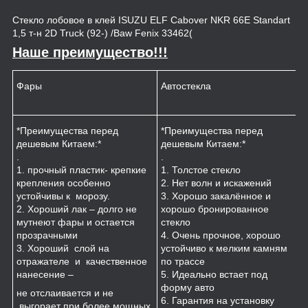
Стекло лобовое в клей ISUZU ELF Cabover NKR 66Е Standart
1,5 т-н 2D Truck (92-) /Baw Fenix 33462(
Наше преимущество!!!
Фары
Автостекла
К
*Преимущества перед
*Преимущества перед
*
дешевым Китаем:*
дешевым Китаем:*
.
.
.
1
1. прочный пластик- крепкие
1. Толстое стекло
к
крепления особенно
2. Нет волн и искажений
2
устойчивы к морозу.
3. Хорошо закалённое и
п
2. Хороший лак – долго не
хорошо бронированное
м
мутнеют фары и остается
стекло
3
прозрачными
4. Очень прочное, хорошо
и
3. Хороший слой на
устойчиво к мелким камням
з
отражателе и качественное
по трассе
4
нанесение –
5. Идеально встает под
форму авто
не отслаивается и не
6. Гарантия на установку
выгорает при более мощных