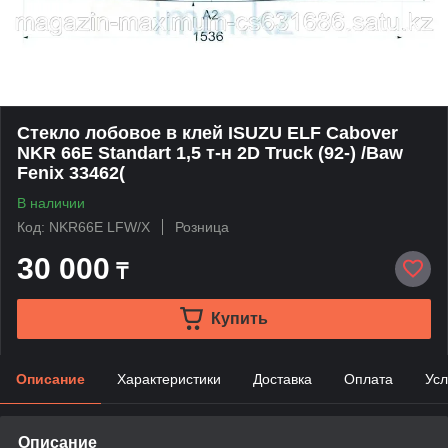
Стекло лобовое в клей ISUZU ELF Cabover
NKR 66Е Standart 1,5 т-н 2D Truck (92-) /Baw
Fenix 33462(
В наличии
Код: NKR66E LFW/X
Розница
30 000
₸
Купить
Описание
Характеристики
Доставка
Оплата
Усл
Описание