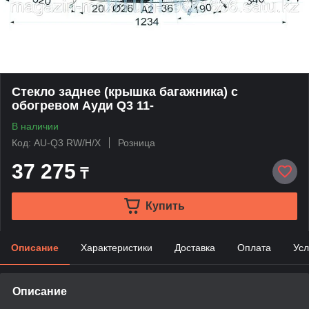
Стекло заднее (крышка багажника) с
обогревом Ауди Q3 11-
В наличии
Код: AU-Q3 RW/H/X
Розница
37 275
₸
Купить
Описание
Характеристики
Доставка
Оплата
Усл
Описание