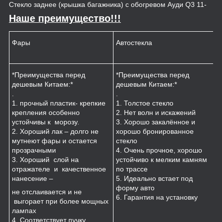
Стекло заднее (крышка багажника) с обогревом Ауди Q3 11-
Наше преимущество!!!
Фары
Автостекла
К
*Преимущества перед
*Преимущества перед
*
дешевым Китаем:*
дешевым Китаем:*
.
.
.
1
1. прочный пластик- крепкие
1. Толстое стекло
к
крепления особенно
2. Нет волн и искажений
2
устойчивы к морозу.
3. Хорошо закалённое и
п
2. Хороший лак – долго не
хорошо бронированное
м
мутнеют фары и остается
стекло
3
прозрачными
4. Очень прочное, хорошо
и
3. Хороший слой на
устойчиво к мелким камням
з
отражателе и качественное
по трассе
4
нанесение –
5. Идеально встает под
форму авто
не отслаивается и не
6. Гарантия на установку
выгорает при более мощных
лампах
4. Соответствует пучку