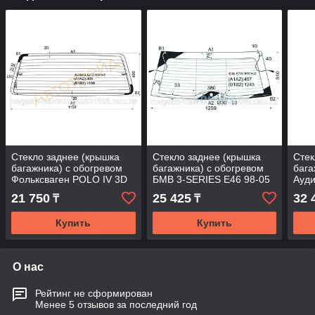
Стекло заднее (крышка
Стекло заднее (крышка
Стек
багажника) с обогревом
багажника) с обогревом
бага
Фольксваген POLO IV 3D
БМВ 3-SERIES E46 98-05
Ауди
1991-1994
5D WGN
21 750
25 425
32 
₸
₸
Купить
Купить
О нас
Рейтинг не сформирован
Менее 5 отзывов за последний год