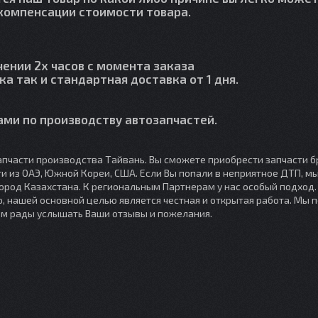
й компенсации стоимости товара.
чении 2х часов с момента заказа
ка так и стандартная доставка от 1 дня.
ми по производству автозапчастей.
пчасти производства Тайвань. Вы сможете приобрести запчасти б
сти из ОАЭ, Южной Кореи, США. Если Вы попали в неприятное ДТП, 
город Казахстана. К региональным Партнерам у нас особый подход
, нашей основной целью является честная и открытая работа. Мы 
ем рады услышать Ваши отзывы и пожелания.