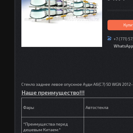
Купи
+7 (771) 5
WhatsAp
Стекло заднее левое опускное Ауди A6(C7) 5D WGN 2012-
Наше преимущество!!!
Фары
Автостекла
*Преимущества перед
дешевым Китаем:*