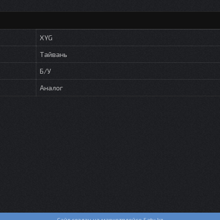
XYG
Тайвань
Б/У
Аналог
Сайт создан на маркетплейсе
Satu.kz