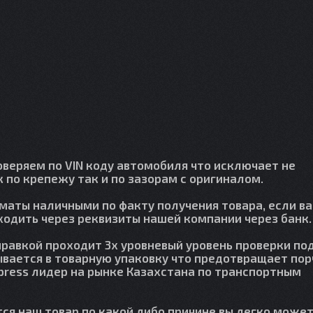
веряем по VIN коду автомобиля что исключает не
 по крепежу так и по зазорам с оригиналом.
лматы наличными по факту получения товара, если в
сходить через реквизиты нашей компании через банк.
правкой проходит 3х уровневый уровень проверки по
вается в товарную упаковку что предотвращает пор
press лидер на рынке Казахстана по транспортным
тся наш товар по какой либо причине вы легко может