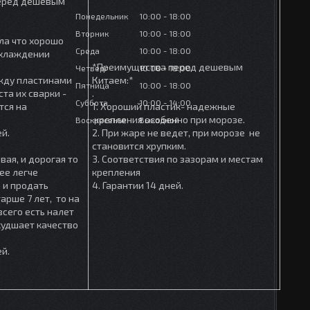
еред дешевым
Понедельник
10:00
18:00
Вторник
10:00
18:00
ла что хорошо
Среда
10:00
18:00
охлаждении
*Преимущества перед дешевым
Четверг
10:00
18:00
ежду пластинами
Китаем:*
Пятница
10:00
18:00
та их сварки -
.
Суббота
10:00
14:00
тся на
1. Хороший пластик- надежные
крепления особенно при морозе.
Воскресенье
Выходной
ей.
2. При жаре не ведет, при морозе не
становится хрупким.
вая, и дорогая то
3. Соответствия по зазорам и местам
ее легче
крепления
 и продать
4. Гарантии 14 дней.
арше 7 лет, то на
сего есть налет
ухудшает качество
ей.