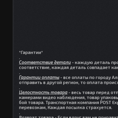
*Гарантии*
.
Соответствие детали
- каждую деталь про
соответствие, каждая деталь совпадает как
.
Гарантии оплаты
- все оплаты по городу А
отправить в другой регион, то оплата прои
.
Целостность товара
- весь товар перед от
камерами видео наблюдения, товар упаковы
бой товара. Транспортная компания POST Ex
перевозкам, Каждая посылка страхуется.
.
Возврат товара
- Если вдруг вам не понрави