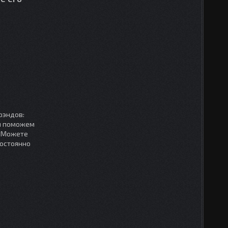
рэндов:
мы поможем
. Можете
постоянно