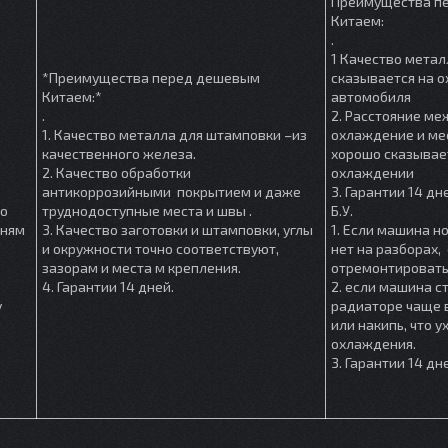
Преимущества п
Китаем:
.
1 Качество метал
*Преимущества перед дешевым
сказывается на 
Китаем:*
автомобиля
.
2. Расстояние м
1. Качество металла для штамповки –из
охлаждение и мес
качественного железа.
хорошо сказывае
2. Качество обработки
охлаждении
антикоррозийными покрытием и даже
3. Гарантии 14 дн
шо
труднодоступные места и швы .
Б.У.
мням
3. Качество заготовки и штамповки, углы
1. Если машина но
и окружности точно соответствуют,
нет на разборах, 
зазорам и места м крепления.
отремонтировать
4. Гарантии 14 дней.
2. если машина ст
у
радиаторе чаще в
или накипь, что 
охлаждения.
3. Гарантии 14 дн