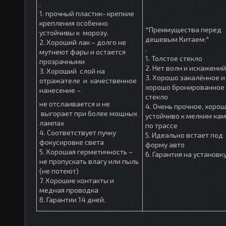
.
1. прочный пластик- крепкие
крепления особенно
*Преимущества перед
устойчивы к морозу.
дешевым Китаем:*
2. Хороший лак – долго не
.
мутнеют фары и остается
1. Толстое стекло
прозрачными
2. Нет волн и искажений
3. Хороший слой на
3. Хорошо закалённое и
отражателе и качественное
хорошо бронированное
нанесение –
стекло
не отслаивается и не
4. Очень прочное, хоро
выгорает при более мощных
устойчиво к мелким ка
лампах
по трассе
4. Соответствует пучку
5. Идеально встает под
фокусировке света
форму авто
5. Хорошая герметичность –
6. Гарантия на установк
не пропускать влагу или пыль
(не потеют)
7. Хорошие контакты и
медная проводка
8. Гарантии 14 дней.