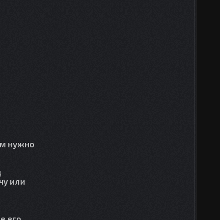
ам нужно
д
чу или
е его