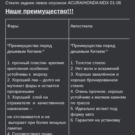
Стекло заднее левое опускное ACURA/HONDA MDX 01-06
Наше преимущество!!!
Фары
Автостекла
К
*Преимущества перед
*Преимущества перед
*
дешевым Китаем:*
дешевым Китаем:*
.
.
.
1
1. прочный пластик- крепкие
1. Толстое стекло
к
крепления особенно
2. Нет волн и искажений
2
устойчивы к морозу.
3. Хорошо закалённое и
п
2. Хороший лак – долго не
хорошо бронированное
м
мутнеют фары и остается
стекло
3
прозрачными
4. Очень прочное, хорошо
и
3. Хороший слой на
устойчиво к мелким камням
з
отражателе и качественное
по трассе
4
нанесение –
5. Идеально встает под
форму авто
не отслаивается и не
6. Гарантия на установку
выгорает при более мощных
лампах
4. Соответствует пучку