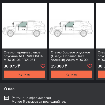
Стекло переднее левое
Стекло боковое опускное
Стек
опускное ACURA/HONDA
(Сзади/ Справа/ Цвет
опу
MDX 01-06 FD21051
зеленый) Acura MDX 00-
MDX
FD/LH
06 / Honda MDX 03-06
FD/
36 075
15 300
30 
₸
₸
Купить
Купить
О нас
Рейтинг не сформирован
Менее 5 отзывов за последний год