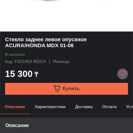
Стекло заднее левое опускное
ACURA/HONDA MDX 01-06
В наличии
Код: FD21053 RD/LH
Розница
15 300
₸
Купить
Описание
Характеристики
Доставка
Оплата
Усл
Описание