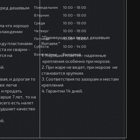
Понедельник
10:00
18:00
еред дешевым
Вторник
10:00
18:00
Среда
10:00
18:00
ла что хорошо
Четверг
10:00
18:00
охлаждении
*Преимущества перед дешевым
Пятница
10:00
18:00
ежду пластинами
Китаем:*
Суббота
10:00
14:00
та их сварки -
.
Воскресенье
Выходной
тся на
1. Хороший пластик- надежные
крепления особенно при морозе.
ей.
2. При жаре не ведет, при морозе не
становится хрупким.
вая, и дорогая то
3. Соответствия по зазорам и местам
ее легче
крепления
 и продать
4. Гарантии 14 дней.
арше 7 лет, то на
сего есть налет
ухудшает качество
ей.