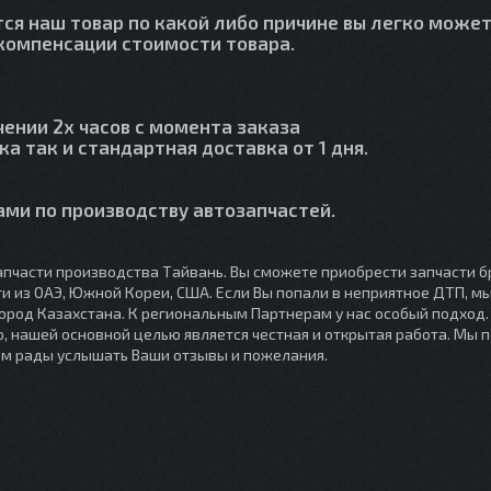
тся наш товар по какой либо причине вы легко может
й компенсации стоимости товара.
чении 2х часов с момента заказа
ка так и стандартная доставка от 1 дня.
ми по производству автозапчастей.
пчасти производства Тайвань. Вы сможете приобрести запчасти б
сти из ОАЭ, Южной Кореи, США. Если Вы попали в неприятное ДТП, 
город Казахстана. К региональным Партнерам у нас особый подход
, нашей основной целью является честная и открытая работа. Мы 
ем рады услышать Ваши отзывы и пожелания.