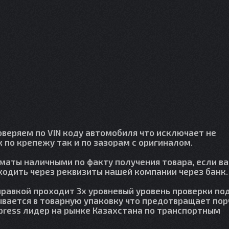
веряем по VIN коду автомобиля что исключает не
 по крепежу так и по зазорам с оригиналом.
лматы наличными по факту получения товара, если в
сходить через реквизиты нашей компании через банк.
правкой проходит 3х уровневый уровень проверки по
вается в товарную упаковку что предотвращает пор
press лидер на рынке Казахстана по транспортным