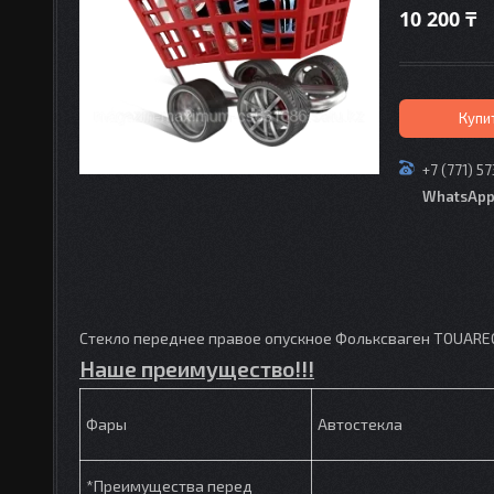
10 200 ₸
Купи
+7 (771) 5
WhatsAp
Стекло переднее правое опускное Фольксваген TOUARE
Наше преимущество!!!
Фары
Автостекла
*Преимущества перед