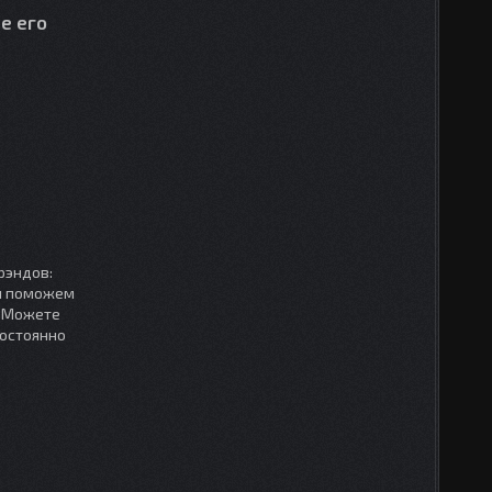
е его
рэндов:
мы поможем
. Можете
постоянно