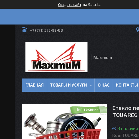
Создать сайт
на Satu.kz
+7 (771) 573-99-88
Maximum
ГЛАВНАЯ
ТОВАРЫ И УСЛУГИ
О НАС
КОНТАКТЫ
Стекло п
Тип техники
TOUAREG 
В наличии
Код:
TOUARE