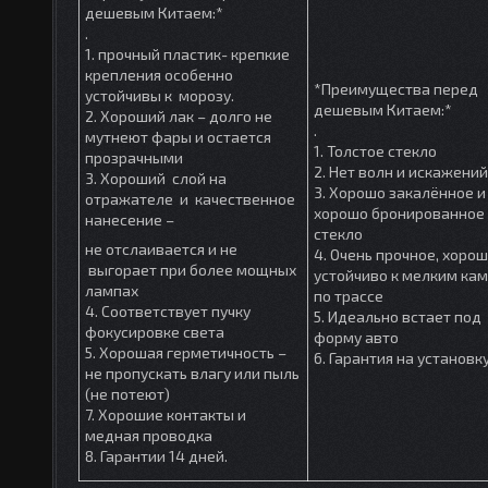
дешевым Китаем:*
.
1. прочный пластик- крепкие
крепления особенно
*Преимущества перед
устойчивы к морозу.
дешевым Китаем:*
2. Хороший лак – долго не
.
мутнеют фары и остается
1. Толстое стекло
прозрачными
2. Нет волн и искажений
3. Хороший слой на
3. Хорошо закалённое и
отражателе и качественное
хорошо бронированное
нанесение –
стекло
не отслаивается и не
4. Очень прочное, хоро
выгорает при более мощных
устойчиво к мелким ка
лампах
по трассе
4. Соответствует пучку
5. Идеально встает под
фокусировке света
форму авто
5. Хорошая герметичность –
6. Гарантия на установк
не пропускать влагу или пыль
(не потеют)
7. Хорошие контакты и
медная проводка
8. Гарантии 14 дней.