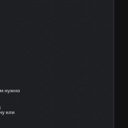
ам нужно
д
чу или