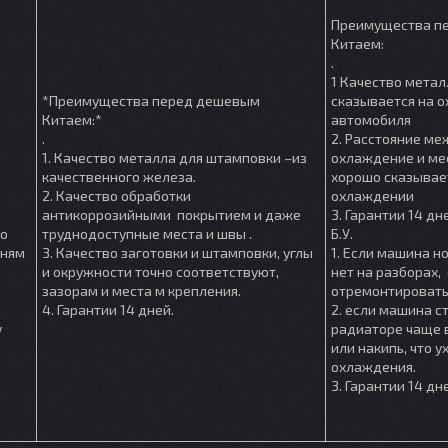
Преимущества п
Китаем:
.
1 Качество метал
*Преимущества перед дешевым
сказывается на 
Китаем:*
автомобиля
.
2. Расстояние м
1. Качество металла для штамповки –из
охлаждение и мес
качественного железа.
хорошо сказывае
2. Качество обработки
охлаждении
антикоррозийными покрытием и даже
3. Гарантии 14 дн
шо
труднодоступные места и швы .
Б.У.
мням
3. Качество заготовки и штамповки, углы
1. Если машина но
и окружности точно соответствуют,
нет на разборах, 
зазорам и места м крепления.
отремонтировать
4. Гарантии 14 дней.
2. если машина ст
у
радиаторе чаще в
или накипь, что 
охлаждения.
3. Гарантии 14 дн