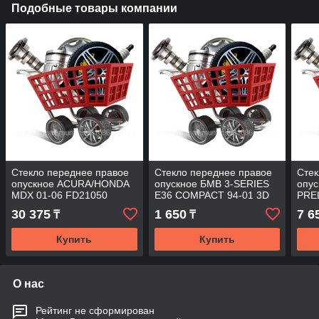
Подобные товары компании
Стекло переднее правое
Стекло переднее правое
Стек
опускное ACURA/HONDA
опускное БМВ 3-SERIES
опу
MDX 01-06 FD21050
E36 COMPACT 94-01 3D
PRE
FD/RH
HBK E36-CMP FD/RH
FD/
30 375
1 650
7 6
₸
₸
Купить
Купить
О нас
Рейтинг не сформирован