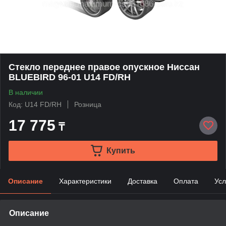
Стекло переднее правое опускное Ниссан
BLUEBIRD 96-01 U14 FD/RH
В наличии
Код: U14 FD/RH
Розница
17 775
₸
Купить
Описание
Характеристики
Доставка
Оплата
Усл
Описание