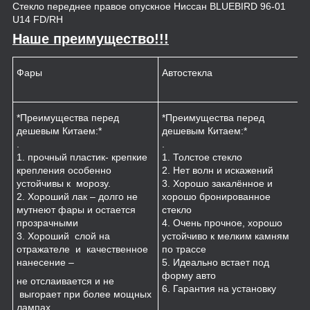
Стекло переднее правое опускное Ниссан BLUEBIRD 96-01
U14 FD/RH
Наше преимущество!!!
Фары
Автостекла
К
*Преимущества перед
*Преимущества перед
*
дешевым Китаем:*
дешевым Китаем:*
.
.
.
1
1. прочный пластик- крепкие
1. Толстое стекло
к
крепления особенно
2. Нет волн и искажений
2
устойчивы к морозу.
3. Хорошо закалённое и
п
2. Хороший лак – долго не
хорошо бронированное
м
мутнеют фары и остается
стекло
3
прозрачными
4. Очень прочное, хорошо
и
3. Хороший слой на
устойчиво к мелким камням
з
отражателе и качественное
по трассе
4
нанесение –
5. Идеально встает под
форму авто
не отслаивается и не
6. Гарантия на установку
выгорает при более мощных
лампах