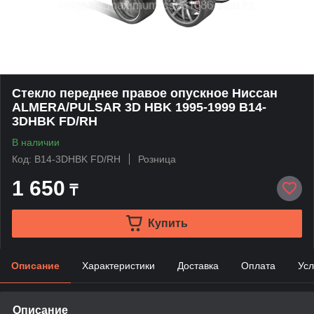
Стекло переднее правое опускное Ниссан
ALMERA/PULSAR 3D HBK 1995-1999 B14-
3DHBK FD/RH
В наличии
Код: B14-3DHBK FD/RH
Розница
1 650
₸
Купить
Описание
Характеристики
Доставка
Оплата
Усл
Описание