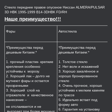
Стекло переднее правое опускное Ниссан ALMERA/PULSAR
3D HBK 1995-1999 B14-3DHBK FD/RH
Наше преимущество!!!
Фары
Автостекла
К
*Преимущества перед
*Преимущества перед
*
дешевым Китаем:*
дешевым Китаем:*
.
.
.
1
1. прочный пластик- крепкие
1. Толстое стекло
к
крепления особенно
2. Нет волн и искажений
2
устойчивы к морозу.
3. Хорошо закалённое и
п
2. Хороший лак – долго не
хорошо бронированное
м
мутнеют фары и остается
стекло
3
прозрачными
4. Очень прочное, хорошо
и
3. Хороший слой на
устойчиво к мелким камням
з
отражателе и качественное
по трассе
4
нанесение –
5. Идеально встает под
форму авто
не отслаивается и не
6. Гарантия на установку
выгорает при более мощных