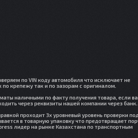
веряем по VIN коду автомобиля что исключает не
 по крепежу так и по зазорам с оригиналом.
лматы наличными по факту получения товара, если в
сходить через реквизиты нашей компании через банк.
правкой проходит 3х уровневый уровень проверки по
вается в товарную упаковку что предотвращает пор
press лидер на рынке Казахстана по транспортным