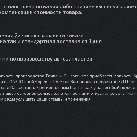
тся наш товар по какой либо причине вы легко может
й компенсации стоимости товара.
чении 2х часов с момента заказа
ка так и стандартная доставка от 1 дня.
ми по производству автозапчастей.
пчасти производства Тайвань. Вы сможете приобрести запчасти б
сти из ОАЭ, Южной Кореи, США. Если Вы попали в неприятное ДТП, 
город Казахстана. К региональным Партнерам у нас особый подход
, нашей основной целью является честная и открытая работа. Мы 
ем рады услышать Ваши отзывы и пожелания.