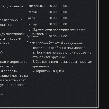
Понедельник
10:00
18:00
еред дешевым
Вторник
10:00
18:00
Среда
10:00
18:00
ла что хорошо
Четверг
10:00
18:00
охлаждении
*Преимущества перед дешевым
Пятница
10:00
18:00
ежду пластинами
Китаем:*
Суббота
10:00
14:00
та их сварки -
.
Воскресенье
Выходной
тся на
1. Хороший пластик- надежные
крепления особенно при морозе.
ей.
2. При жаре не ведет, при морозе не
становится хрупким.
вая, и дорогая то
3. Соответствия по зазорам и местам
ее легче
крепления
 и продать
4. Гарантии 14 дней.
арше 7 лет, то на
сего есть налет
ухудшает качество
ей.