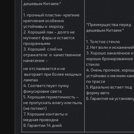
дешевым Китаем:*
.
1. прочный пластик- крепкие
крепления особенно
*Преимущества перед
устойчивы к морозу.
дешевым Китаем:*
2. Хороший лак – долго не
.
мутнеют фары и остается
1. Толстое стекло
прозрачными
2. Нет волн и искажений
3. Хороший слой на
3. Хорошо закалённое и
отражателе и качественное
хорошо бронированное
нанесение –
стекло
не отслаивается и не
4. Очень прочное, хоро
выгорает при более мощных
устойчиво к мелким ка
лампах
по трассе
4. Соответствует пучку
5. Идеально встает под
фокусировке света
форму авто
5. Хорошая герметичность –
6. Гарантия на установк
не пропускать влагу или пыль
(не потеют)
7. Хорошие контакты и
медная проводка
8. Гарантии 14 дней.