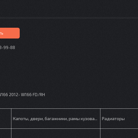
ть
73-99-88
p
166 2012- W166 FD/RH
Капоты, двери, багажники, рамы кузова...
Радиаторы