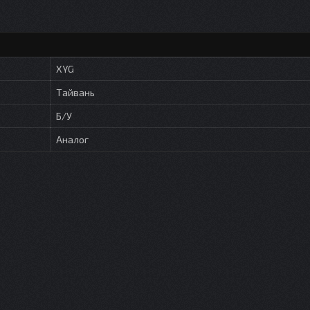
XYG
Тайвань
Б/У
Аналог