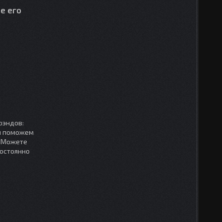
е его
рэндов:
мы поможем
. Можете
постоянно