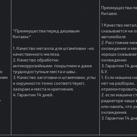
Преимущества п
Китаем:
.
1 Качество метал
*Преимущества перед дешевым
сказывается на 
Китаем:*
автомобиля
.
2. Расстояние м
1. Качество металла для штамповки –из
охлаждение и мес
качественного железа.
хорошо сказывае
2. Качество обработки
охлаждении
антикоррозийными покрытием и даже
3. Гарантии 14 дн
шо
труднодоступные места и швы .
Б.У.
мням
3. Качество заготовки и штамповки, углы
1. Если машина но
и окружности точно соответствуют,
нет на разборах, 
зазорам и места м крепления.
отремонтировать
4. Гарантии 14 дней.
2. если машина ст
у
радиаторе чаще в
или накипь, что 
охлаждения.
3. Гарантии 14 дн