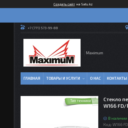
Создать сайт
на Satu.kz
+7 (771) 573-99-88
Maximum
ГЛАВНАЯ
ТОВАРЫ И УСЛУГИ
О НАС
КОНТАКТЫ
Стекло п
Тип техники
W166 FD/
В наличии
Код:
W166 F