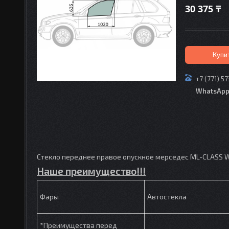
30 375 ₸
Купи
+7 (771) 5
WhatsAp
Стекло переднее правое опускное мерседес ML-CLASS W
Наше преимущество!!!
Фары
Автостекла
*Преимущества перед