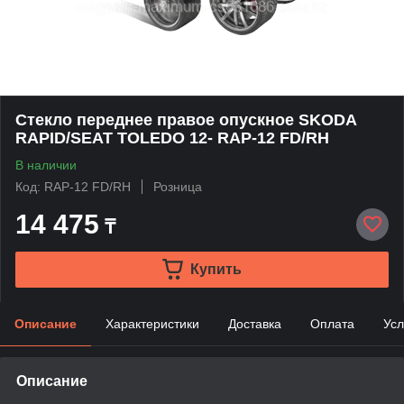
Стекло переднее правое опускное SKODA
RAPID/SEAT TOLEDO 12- RAP-12 FD/RH
В наличии
Код: RAP-12 FD/RH
Розница
14 475
₸
Купить
Описание
Характеристики
Доставка
Оплата
Усл
Описание