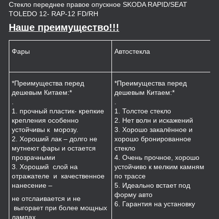
Стекло переднее правое опускное SKODA RAPID/SEAT
TOLEDO 12- RAP-12 FD/RH
Наше преимущество!!!
Фары
Автостекла
К
*Преимущества перед
*Преимущества перед
*
дешевым Китаем:*
дешевым Китаем:*
.
.
.
1
1. прочный пластик- крепкие
1. Толстое стекло
к
крепления особенно
2. Нет волн и искажений
2
устойчивы к морозу.
3. Хорошо закалённое и
п
2. Хороший лак – долго не
хорошо бронированное
м
мутнеют фары и остается
стекло
3
прозрачными
4. Очень прочное, хорошо
и
3. Хороший слой на
устойчиво к мелким камням
з
отражателе и качественное
по трассе
4
нанесение –
5. Идеально встает под
форму авто
не отслаивается и не
6. Гарантия на установку
выгорает при более мощных
лампах