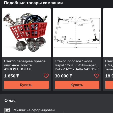
Подобные товары компании
Стекло переднее правое
Стекло лобовое Skoda
Стек
опускное Тойота
Rapid 12-20 / Volkswagen
(Сза
AYGO/PEUGEOT
Polo 20-22 / Jetta VA3 19- /
зеле
107/CITROEN C1 05- 3D
SEAT Toledo 12-19
20 /
1 650
30 000
18 
₸
₸
8363RGSH3FD FD/RH
Купить
Купить
О нас
Рейтинг не сформирован