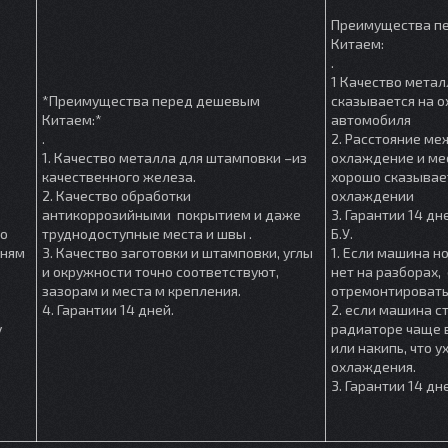
Преимущества п
Китаем:
.
1 Качество метал
*Преимущества перед дешевым
сказывается на 
Китаем:*
автомобиля
.
2. Расстояние м
1. Качество металла для штамповки –из
охлаждение и мес
качественного железа.
хорошо сказывае
2. Качество обработки
охлаждении
антикоррозийными покрытием и даже
3. Гарантии 14 дн
шо
труднодоступные места и швы .
Б.У.
мням
3. Качество заготовки и штамповки, углы
1. Если машина но
и окружности точно соответствуют,
нет на разборах, 
зазорам и места м крепления.
отремонтировать
4. Гарантии 14 дней.
2. если машина ст
у
радиаторе чаще в
или накипь, что 
охлаждения.
3. Гарантии 14 дн