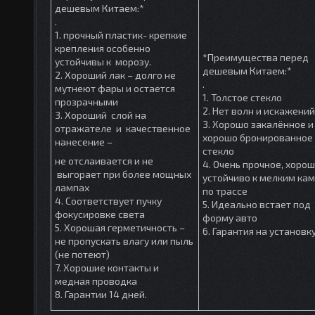
дешевым Китаем:*
.
1. прочный пластик- крепкие
крепления особенно
*Преимущества перед
устойчивы к морозу.
дешевым Китаем:*
2. Хороший лак – долго не
.
мутнеют фары и остается
1. Толстое стекло
прозрачными
2. Нет волн и искажений
3. Хороший слой на
3. Хорошо закалённое и
отражателе и качественное
хорошо бронированное
нанесение –
стекло
не отслаивается и не
4. Очень прочное, хоро
выгорает при более мощных
устойчиво к мелким ка
лампах
по трассе
4. Соответствует пучку
5. Идеально встает под
фокусировке света
форму авто
5. Хорошая герметичность –
6. Гарантия на установк
не пропускать влагу или пыль
(не потеют)
7. Хорошие контакты и
медная проводка
8. Гарантии 14 дней.