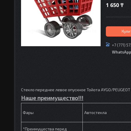
1 650 ₸
Купи
+7 (771) 5
WhatsAp
Стекло переднее левое опускное Тойота AYGO/PEUGEOT 
Наше преимущество!!!
Фары
Автостекла
*Преимущества перед