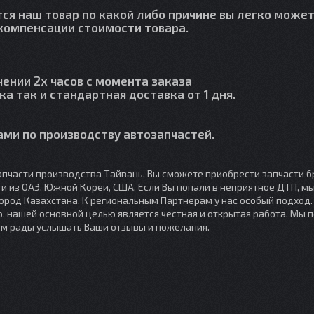
тся наш товар по какой либо причине вы легко может
й компенсации стоимости товара.
чении 2х часов с момента заказа
ка так и стандартная доставка от 1 дня.
ми по производству автозапчастей.
пчасти производства Тайвань. Вы сможете приобрести запчасти б
сти из ОАЭ, Южной Кореи, США. Если Вы попали в неприятное ДТП, 
город Казахстана. К региональным Партнерам у нас особый подход
, нашей основной целью является честная и открытая работа. Мы 
ем рады услышать Ваши отзывы и пожелания.