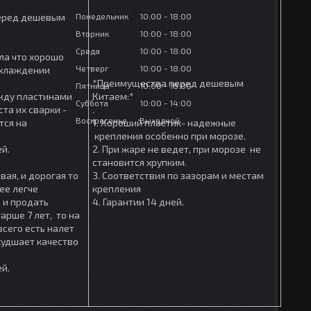
Понедельник
10:00
18:00
еред дешевым
Вторник
10:00
18:00
Среда
10:00
18:00
ла что хорошо
Четверг
10:00
18:00
охлаждении
*Преимущества перед дешевым
Пятница
10:00
18:00
ежду пластинами
Китаем:*
Суббота
10:00
14:00
та их сварки -
.
Воскресенье
Выходной
тся на
1. Хороший пластик- надежные
крепления особенно при морозе.
ей.
2. При жаре не ведет, при морозе не
становится хрупким.
вая, и дорогая то
3. Соответствия по зазорам и местам
ее легче
крепления
 и продать
4. Гарантии 14 дней.
арше 7 лет, то на
сего есть налет
ухудшает качество
ей.