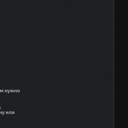
ам нужно
д
чу или