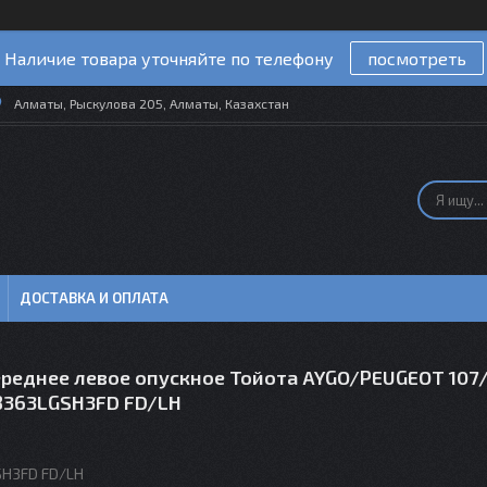
Наличие товара уточняйте по телефону
посмотреть
Алматы, Рыскулова 205, Алматы, Казахстан
ДОСТАВКА И ОПЛАТА
ереднее левое опускное Тойота AYGO/PEUGEOT 107
 8363LGSH3FD FD/LH
H3FD FD/LH