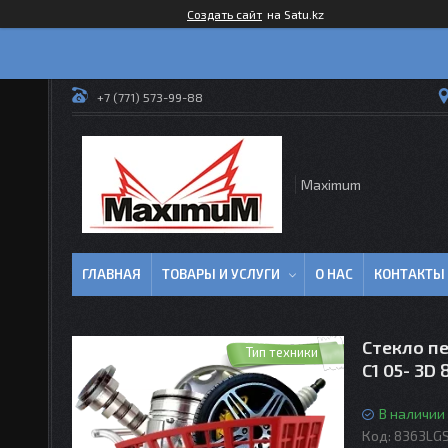
Создать сайт
на Satu.kz
+7 (771) 573-99-88
Maximum
ГЛАВНАЯ
ТОВАРЫ И УСЛУГИ
О НАС
КОНТАКТЫ
Стекло п
Тип техники
C1 05- 3D
В наличии
Код:
8363LGS