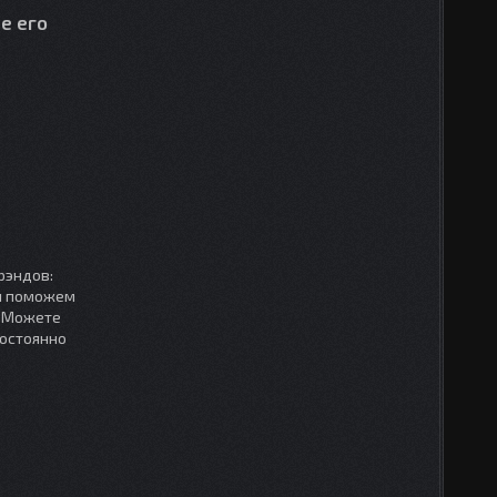
е его
рэндов:
мы поможем
. Можете
постоянно