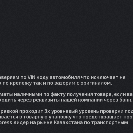
веряем по VIN коду автомобиля что исключает не
 по крепежу так и по зазорам с оригиналом.
лматы наличными по факту получения товара, если в
сходить через реквизиты нашей компании через банк.
правкой проходит 3х уровневый уровень проверки по
вается в товарную упаковку что предотвращает пор
press лидер на рынке Казахстана по транспортным