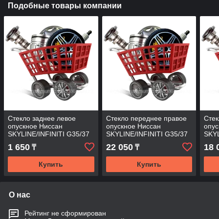
Подобные товары компании
Стекло заднее левое
Стекло переднее правое
Стек
опускное Ниссан
опускное Ниссан
опус
SKYLINE/INFINITI G35/37
SKYLINE/INFINITI G35/37
SKYL
01-07 4D
07-4D
07-
1 650
22 050
18 
₸
₸
Купить
Купить
О нас
Рейтинг не сформирован