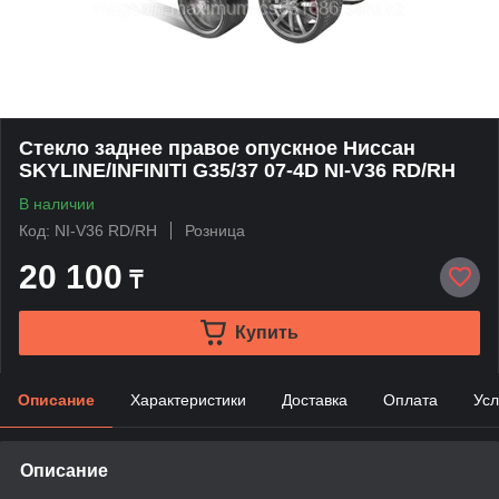
Стекло заднее правое опускное Ниссан
SKYLINE/INFINITI G35/37 07-4D NI-V36 RD/RH
В наличии
Код: NI-V36 RD/RH
Розница
20 100
₸
Купить
Описание
Характеристики
Доставка
Оплата
Усл
Описание