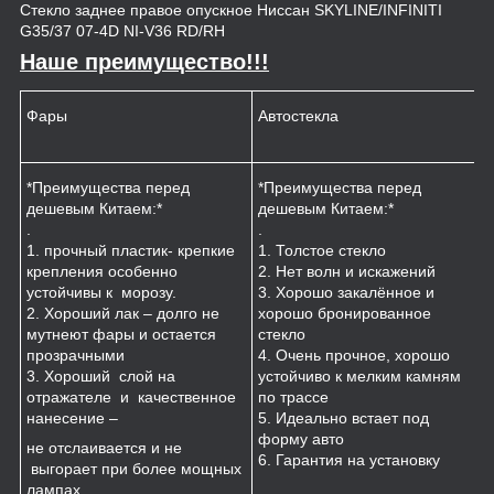
Стекло заднее правое опускное Ниссан SKYLINE/INFINITI
G35/37 07-4D NI-V36 RD/RH
Наше преимущество!!!
Фары
Автостекла
К
*Преимущества перед
*Преимущества перед
*
дешевым Китаем:*
дешевым Китаем:*
.
.
.
1
1. прочный пластик- крепкие
1. Толстое стекло
к
крепления особенно
2. Нет волн и искажений
2
устойчивы к морозу.
3. Хорошо закалённое и
п
2. Хороший лак – долго не
хорошо бронированное
м
мутнеют фары и остается
стекло
3
прозрачными
4. Очень прочное, хорошо
и
3. Хороший слой на
устойчиво к мелким камням
з
отражателе и качественное
по трассе
4
нанесение –
5. Идеально встает под
форму авто
не отслаивается и не
6. Гарантия на установку
выгорает при более мощных
лампах