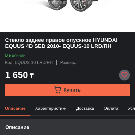
Стекло заднее правое опускное HYUNDAI
EQUUS 4D SED 2010- EQUUS-10 LRD/RH
В наличии
Код: EQUUS-10 LRD/RH
Розница
1 650
₸
Купить
Описание
Характеристики
Доставка
Оплата
Усл
Описание