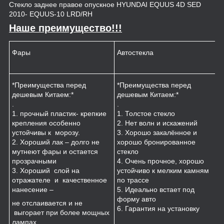
Стекло заднее правое опускное HYUNDAI EQUUS 4D SED
2010- EQUUS-10 LRD/RH
Наше преимущество!!!
Фары
Автостекла
К
*Преимущества перед
*Преимущества перед
*
дешевым Китаем:*
дешевым Китаем:*
.
.
.
1
1. прочный пластик- крепкие
1. Толстое стекло
к
крепления особенно
2. Нет волн и искажений
2
устойчивы к морозу.
3. Хорошо закалённое и
п
2. Хороший лак – долго не
хорошо бронированное
м
мутнеют фары и остается
стекло
3
прозрачными
4. Очень прочное, хорошо
и
3. Хороший слой на
устойчиво к мелким камням
з
отражателе и качественное
по трассе
4
нанесение –
5. Идеально встает под
форму авто
не отслаивается и не
6. Гарантия на установку
выгорает при более мощных
лампах