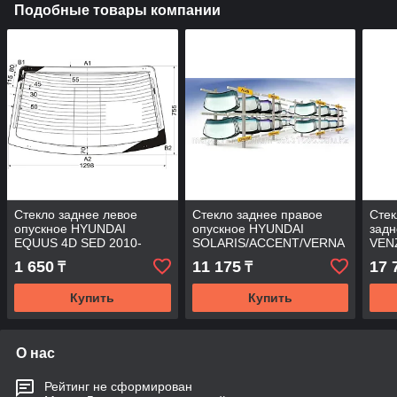
Подобные товары компании
Стекло заднее левое
Стекло заднее правое
Стек
опускное HYUNDAI
опускное HYUNDAI
задн
EQUUS 4D SED 2010-
SOLARIS/ACCENT/VERNA
VENZ
EQUUS-10 LRD/LH
4D 10-
201
1 650
11 175
17 
₸
₸
Купить
Купить
О нас
Рейтинг не сформирован