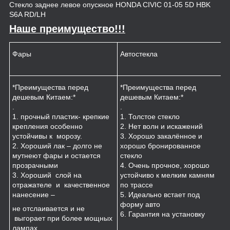
Стекло заднее левое опускное HONDA CIVIC 01-05 5D HBK
S6A RD/LH
Наше преимущество!!!
Фары
Автостекла
К
*Преимущества перед
*Преимущества перед
*
дешевым Китаем:*
дешевым Китаем:*
.
.
.
1
1. прочный пластик- крепкие
1. Толстое стекло
к
крепления особенно
2. Нет волн и искажений
2
устойчивы к морозу.
3. Хорошо закалённое и
п
2. Хороший лак – долго не
хорошо бронированное
м
мутнеют фары и остается
стекло
3
прозрачными
4. Очень прочное, хорошо
и
3. Хороший слой на
устойчиво к мелким камням
з
отражателе и качественное
по трассе
4
нанесение –
5. Идеально встает под
форму авто
не отслаивается и не
6. Гарантия на установку
выгорает при более мощных
лампах