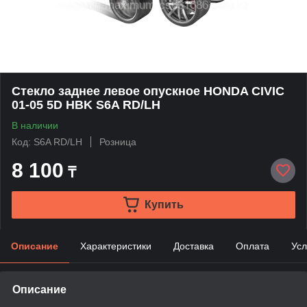
Стекло заднее левое опускное HONDA CIVIC
01-05 5D HBK S6A RD/LH
В наличии
Код: S6A RD/LH
Розница
8 100
₸
Купить
Описание
Характеристики
Доставка
Оплата
Усл
Описание