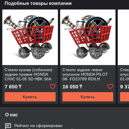
Подобные товары компании
Стекло кузова (собачник)
Стекло заднее левое
Стек
заднее правое HONDA
опускное HONDA PILOT
опу
CIVIC 01-05 5D HBK S6A
08- FD23789 RD/LH
01-0
SW/RH/X
7 650
16 050
9 3
₸
₸
Купить
Купить
О нас
Рейтинг не сформирован