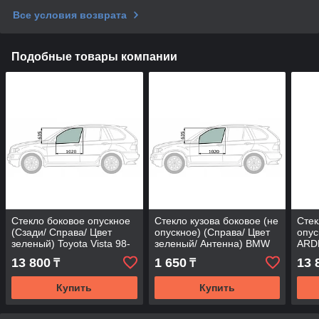
Все условия возврата
Подобные товары компании
Стекло боковое опускное
Стекло кузова боковое (не
Стек
(Сзади/ Справа/ Цвет
опускное) (Справа/ Цвет
опус
зеленый) Toyota Vista 98-
зеленый/ Антенна) BMW
ARDE
03 / Vista Ardeo 98-03
5-Series 03-10
13 800
1 650
13 
₸
₸
Купить
Купить