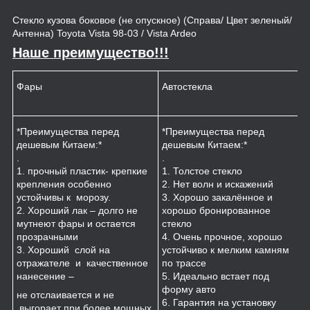
Стекло кузова боковое (не опускное) (Справа/ Цвет зеленый/
Антенна) Toyota Vista 98-03 / Vista Ardeo
Наше преимущество!!!
Фары
Автостекла
К
*Преимущества перед
*Преимущества перед
*
дешевым Китаем:*
дешевым Китаем:*
.
.
.
1
1. прочный пластик- крепкие
1. Толстое стекло
к
крепления особенно
2. Нет волн и искажений
2
устойчивы к морозу.
3. Хорошо закалённое и
п
2. Хороший лак – долго не
хорошо бронированное
м
мутнеют фары и остается
стекло
3
прозрачными
4. Очень прочное, хорошо
и
3. Хороший слой на
устойчиво к мелким камням
з
отражателе и качественное
по трассе
4
нанесение –
5. Идеально встает под
форму авто
не отслаивается и не
6. Гарантия на установку
выгорает при более мощных