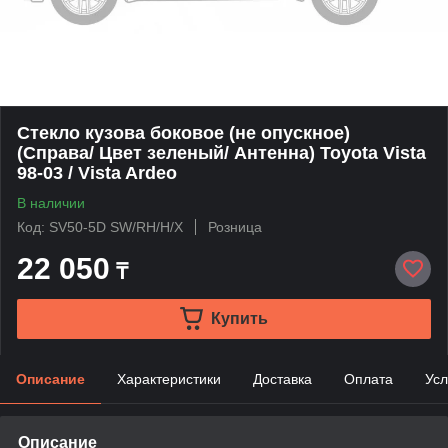
Стекло кузова боковое (не опускное)
(Справа/ Цвет зеленый/ Антенна) Toyota Vista
98-03 / Vista Ardeo
В наличии
Код: SV50-5D SW/RH/H/X
Розница
22 050
₸
Купить
Описание
Характеристики
Доставка
Оплата
Усл
Описание