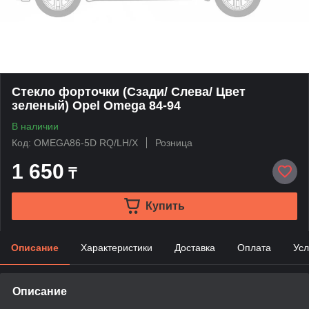
Стекло форточки (Сзади/ Слева/ Цвет
зеленый) Opel Omega 84-94
В наличии
Код: OMEGA86-5D RQ/LH/X
Розница
1 650
₸
Купить
Описание
Характеристики
Доставка
Оплата
Усл
Описание