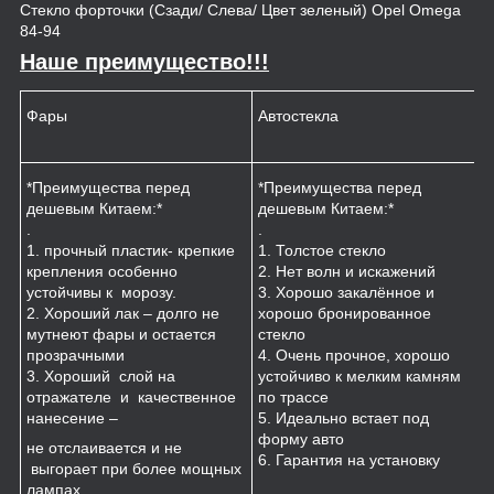
Стекло форточки (Сзади/ Слева/ Цвет зеленый) Opel Omega
84-94
Наше преимущество!!!
Фары
Автостекла
К
*Преимущества перед
*Преимущества перед
*
дешевым Китаем:*
дешевым Китаем:*
.
.
.
1
1. прочный пластик- крепкие
1. Толстое стекло
к
крепления особенно
2. Нет волн и искажений
2
устойчивы к морозу.
3. Хорошо закалённое и
п
2. Хороший лак – долго не
хорошо бронированное
м
мутнеют фары и остается
стекло
3
прозрачными
4. Очень прочное, хорошо
и
3. Хороший слой на
устойчиво к мелким камням
з
отражателе и качественное
по трассе
4
нанесение –
5. Идеально встает под
форму авто
не отслаивается и не
6. Гарантия на установку
выгорает при более мощных
лампах