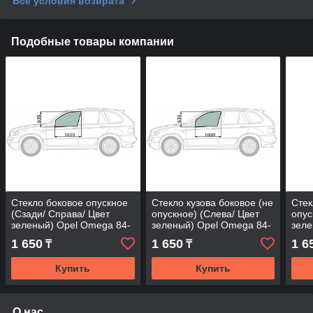
Все условия возврата
Подобные товары компании
Стекло боковое опускное
Стекло кузова боковое (не
Стек
(Сзади/ Справа/ Цвет
опускное) (Слева/ Цвет
опус
зеленый) Opel Omega 84-
зеленый) Opel Omega 84-
зеле
94
94
94
1 650
1 650
1 6
₸
₸
Купить
Купить
О нас