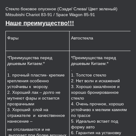
Стекло боковое опускное (Сзади/ Слева/ Цвет зеленый)
Mitsubishi Chariot 83-91 / Space Wagon 85-91
Наше преимущество!!!
Фары
Автостекла
К
*Преимущества перед
*Преимущества перед
*
дешевым Китаем:*
дешевым Китаем:*
.
.
.
1
1. прочный пластик- крепкие
1. Толстое стекло
к
крепления особенно
2. Нет волн и искажений
2
устойчивы к морозу.
3. Хорошо закалённое и
п
2. Хороший лак – долго не
хорошо бронированное
м
мутнеют фары и остается
стекло
3
прозрачными
4. Очень прочное, хорошо
и
3. Хороший слой на
устойчиво к мелким камням
з
отражателе и качественное
по трассе
4
нанесение –
5. Идеально встает под
форму авто
не отслаивается и не
6. Гарантия на установку
выгорает при более мощных