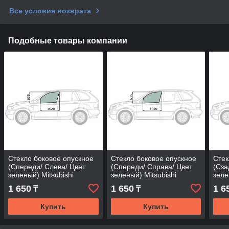
Все условия возврата
Подобные товары компании
Стекло боковое опускное
Стекло боковое опускное
Стек
(Спереди/ Слева/ Цвет
(Спереди/ Справа/ Цвет
(Сза
зеленый) Mitsubishi
зеленый) Mitsubishi
зеле
Chariot 83-91 / Space
Chariot 83-91 / Space
88-9
1 650
1 650
1 6
₸
₸
Wagon 85-91
Wagon 85-91
Купить
Купить