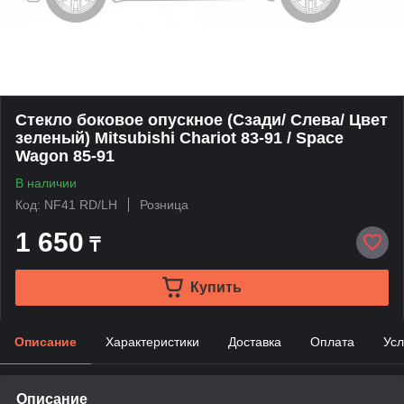
Стекло боковое опускное (Сзади/ Слева/ Цвет
зеленый) Mitsubishi Chariot 83-91 / Space
Wagon 85-91
В наличии
Код: NF41 RD/LH
Розница
1 650
₸
Купить
Описание
Характеристики
Доставка
Оплата
Усл
Описание