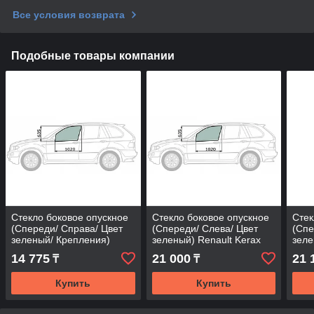
Все условия возврата
Подобные товары компании
Стекло боковое опускное
Стекло боковое опускное
Стек
(Спереди/ Справа/ Цвет
(Спереди/ Слева/ Цвет
(Спе
зеленый/ Крепления)
зеленый) Renault Kerax
зеле
Nissan Qashqai 13-22
96-14
07-2
14 775
21 000
21 
₸
₸
Купить
Купить