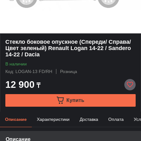
Стекло боковое опускное (Спереди/ Справа/
Цвет зеленый) Renault Logan 14-22 / Sandero
14-22 / Dacia
В наличии
Код: LOGAN-13 FD/RH
Розница
12 900
₸
Купить
Описание
Характеристики
Доставка
Оплата
Усл
Описание