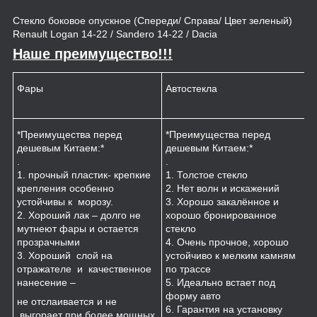
Стекло боковое опускное (Спереди/ Справа/ Цвет зеленый)
Renault Logan 14-22 / Sandero 14-22 / Dacia
Наше преимущество!!!
Фары
Автостекла
К
*Преимущества перед
*Преимущества перед
*
дешевым Китаем:*
дешевым Китаем:*
.
.
.
1
1. прочный пластик- крепкие
1. Толстое стекло
к
крепления особенно
2. Нет волн и искажений
2
устойчивы к морозу.
3. Хорошо закалённое и
п
2. Хороший лак – долго не
хорошо бронированное
м
мутнеют фары и остается
стекло
3
прозрачными
4. Очень прочное, хорошо
и
3. Хороший слой на
устойчиво к мелким камням
з
отражателе и качественное
по трассе
4
нанесение –
5. Идеально встает под
форму авто
не отслаивается и не
6. Гарантия на установку
выгорает при более мощных