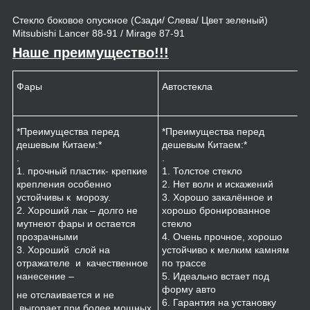
Стекло боковое опускное (Сзади/ Слева/ Цвет зеленый)
Mitsubishi Lancer 88-91 / Mirage 87-91
Наше преимущество!!!
Фары
Автостекла
К
*Преимущества перед
*Преимущества перед
*
дешевым Китаем:*
дешевым Китаем:*
.
.
.
1
1. прочный пластик- крепкие
1. Толстое стекло
к
крепления особенно
2. Нет волн и искажений
2
устойчивы к морозу.
3. Хорошо закалённое и
п
2. Хороший лак – долго не
хорошо бронированное
м
мутнеют фары и остается
стекло
3
прозрачными
4. Очень прочное, хорошо
и
3. Хороший слой на
устойчиво к мелким камням
з
отражателе и качественное
по трассе
4
нанесение –
5. Идеально встает под
форму авто
не отслаивается и не
6. Гарантия на установку
выгорает при более мощных