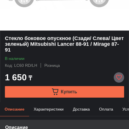
Стекло боковое опускное (Сзади/ Слева/ Цвет
зеленый) Mitsubishi Lancer 88-91 / Mirage 87-
91
В наличии
Код: LC60 RD/LH
Розница
1 650
₸
Купить
Описание
Характеристики
Доставка
Оплата
Усл
Описание