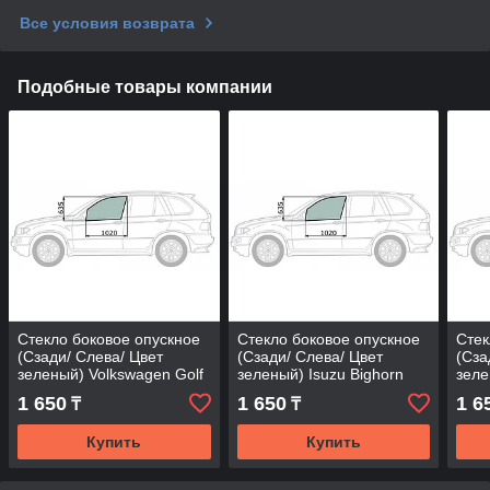
Все условия возврата
Подобные товары компании
Стекло боковое опускное
Стекло боковое опускное
Стек
(Сзади/ Слева/ Цвет
(Сзади/ Слева/ Цвет
(Сза
зеленый) Volkswagen Golf
зеленый) Isuzu Bighorn
зеле
87-91 / Jetta 84-91
87-91 / Trooper 81-91
88-9
1 650
1 650
1 6
₸
₸
Купить
Купить