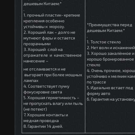
дешевым Китаем:*
.
1. прочный пластик- крепкие
крепления особенно
*Преимущества перед
устойчивы к морозу.
дешевым Китаем:*
2. Хороший лак – долго не
.
мутнеют фары и остается
1. Толстое стекло
прозрачными
2. Нет волн и искажений
3. Хороший слой на
3. Хорошо закалённое и
отражателе и качественное
хорошо бронированное
нанесение –
стекло
не отслаивается и не
4. Очень прочное, хоро
выгорает при более мощных
устойчиво к мелким ка
лампах
по трассе
4. Соответствует пучку
5. Идеально встает под
фокусировке света
форму авто
5. Хорошая герметичность –
6. Гарантия на установк
не пропускать влагу или пыль
(не потеют)
7. Хорошие контакты и
медная проводка
8. Гарантии 14 дней.