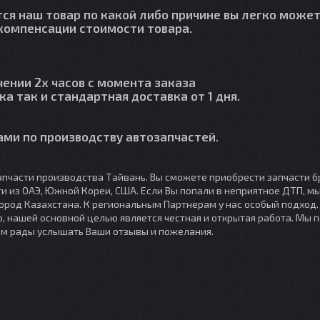
тся наш товар по какой либо причине вы легко может
й компенсации стоимости товара.
чении 2х часов с момента заказа
ка так и стандартная доставка от 1 дня.
ми по производству автозапчастей.
пчасти производства Тайвань. Вы сможете приобрести запчасти б
сти из ОАЭ, Южной Кореи, США. Если Вы попали в неприятное ДТП, 
город Казахстана. К региональным Партнерам у нас особый подход
, нашей основной целью является честная и открытая работа. Мы 
ем рады услышать Ваши отзывы и пожелания.