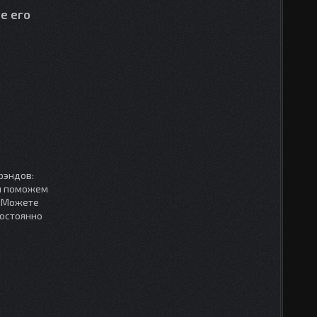
е его
рэндов:
мы поможем
. Можете
постоянно