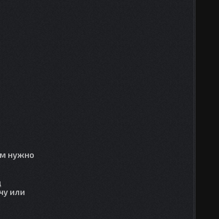
ам нужно
д
чу или