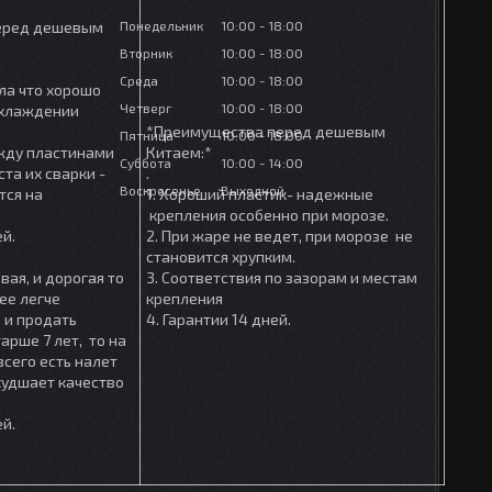
Понедельник
10:00
18:00
еред дешевым
Вторник
10:00
18:00
Среда
10:00
18:00
ла что хорошо
Четверг
10:00
18:00
охлаждении
*Преимущества перед дешевым
Пятница
10:00
18:00
ежду пластинами
Китаем:*
Суббота
10:00
14:00
та их сварки -
.
Воскресенье
Выходной
тся на
1. Хороший пластик- надежные
крепления особенно при морозе.
ей.
2. При жаре не ведет, при морозе не
становится хрупким.
вая, и дорогая то
3. Соответствия по зазорам и местам
ее легче
крепления
 и продать
4. Гарантии 14 дней.
арше 7 лет, то на
сего есть налет
ухудшает качество
ей.