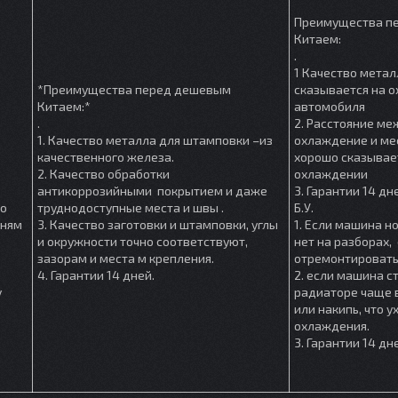
Преимущества п
Китаем:
.
1 Качество метал
*Преимущества перед дешевым
сказывается на 
Китаем:*
автомобиля
.
2. Расстояние м
1. Качество металла для штамповки –из
охлаждение и мес
качественного железа.
хорошо сказывае
2. Качество обработки
охлаждении
антикоррозийными покрытием и даже
3. Гарантии 14 дн
шо
труднодоступные места и швы .
Б.У.
мням
3. Качество заготовки и штамповки, углы
1. Если машина но
и окружности точно соответствуют,
нет на разборах, 
зазорам и места м крепления.
отремонтировать
4. Гарантии 14 дней.
2. если машина ст
у
радиаторе чаще в
или накипь, что 
охлаждения.
3. Гарантии 14 дн