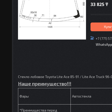
33 825 ₸
Купи
+7 (771) 5
WhatsAp
Стекло лобовое Toyota Lite Ace 85-91 / Lite Ace Truck 96-
Наше преимущество!!!
Фары
Автостекла
*Преимущества перед