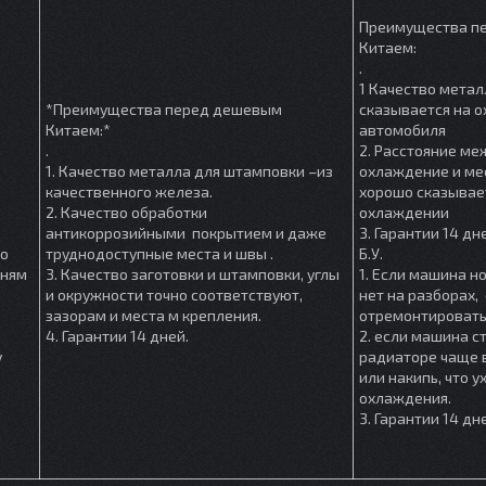
Преимущества п
Китаем:
.
1 Качество метал
*Преимущества перед дешевым
сказывается на 
Китаем:*
автомобиля
.
2. Расстояние м
1. Качество металла для штамповки –из
охлаждение и мес
качественного железа.
хорошо сказывае
2. Качество обработки
охлаждении
антикоррозийными покрытием и даже
3. Гарантии 14 дн
шо
труднодоступные места и швы .
Б.У.
мням
3. Качество заготовки и штамповки, углы
1. Если машина но
и окружности точно соответствуют,
нет на разборах, 
зазорам и места м крепления.
отремонтировать
4. Гарантии 14 дней.
2. если машина ст
у
радиаторе чаще в
или накипь, что 
охлаждения.
3. Гарантии 14 дн