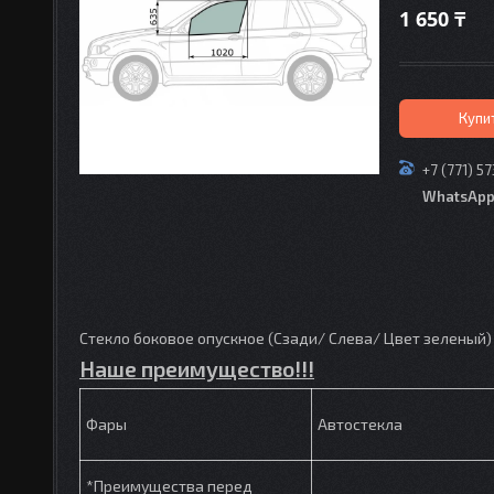
1 650 ₸
Купи
+7 (771) 5
WhatsAp
Стекло боковое опускное (Сзади/ Слева/ Цвет зеленый) 
Наше преимущество!!!
Фары
Автостекла
*Преимущества перед