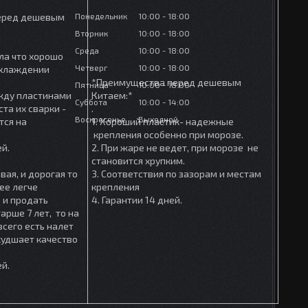
Понедельник
10:00
18:00
еред дешевым
Вторник
10:00
18:00
Среда
10:00
18:00
ла что хорошо
Четверг
10:00
18:00
охлаждении
*Преимущества перед дешевым
Пятница
10:00
18:00
ежду пластинами
Китаем:*
Суббота
10:00
14:00
та их сварки -
.
Воскресенье
Выходной
тся на
1. Хороший пластик- надежные
крепления особенно при морозе.
ей.
2. При жаре не ведет, при морозе не
становится хрупким.
вая, и дорогая то
3. Соответствия по зазорам и местам
ее легче
крепления
 и продать
4. Гарантии 14 дней.
арше 7 лет, то на
сего есть налет
ухудшает качество
ей.