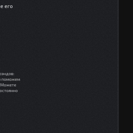
е его
рэндов:
мы поможем
. Можете
постоянно