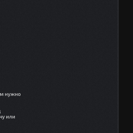
ам нужно
д
чу или