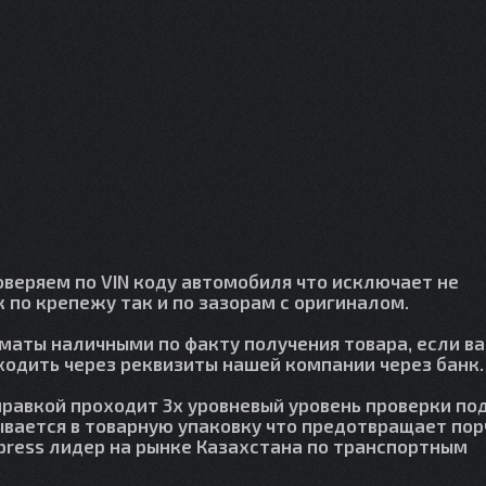
веряем по VIN коду автомобиля что исключает не
 по крепежу так и по зазорам с оригиналом.
лматы наличными по факту получения товара, если в
сходить через реквизиты нашей компании через банк.
правкой проходит 3х уровневый уровень проверки по
вается в товарную упаковку что предотвращает пор
press лидер на рынке Казахстана по транспортным