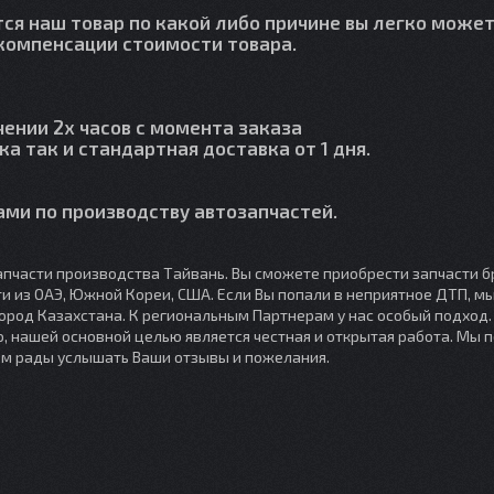
тся наш товар по какой либо причине вы легко может
й компенсации стоимости товара.
чении 2х часов с момента заказа
ка так и стандартная доставка от 1 дня.
ми по производству автозапчастей.
пчасти производства Тайвань. Вы сможете приобрести запчасти б
сти из ОАЭ, Южной Кореи, США. Если Вы попали в неприятное ДТП, 
город Казахстана. К региональным Партнерам у нас особый подход
, нашей основной целью является честная и открытая работа. Мы 
ем рады услышать Ваши отзывы и пожелания.