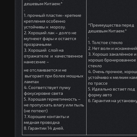
дешевым Китаем:*
.
1. прочный пластик- крепкие
крепления особенно
*Преимущества перед
устойчивы к морозу.
дешевым Китаем:*
2. Хороший лак – долго не
.
мутнеют фары и остается
1. Толстое стекло
прозрачными
2. Нет волн и искажений
3. Хороший слой на
3. Хорошо закалённое и
отражателе и качественное
хорошо бронированное
нанесение –
стекло
не отслаивается и не
4. Очень прочное, хоро
выгорает при более мощных
устойчиво к мелким ка
лампах
по трассе
4. Соответствует пучку
5. Идеально встает под
фокусировке света
форму авто
5. Хорошая герметичность –
6. Гарантия на установк
не пропускать влагу или пыль
(не потеют)
7. Хорошие контакты и
медная проводка
8. Гарантии 14 дней.