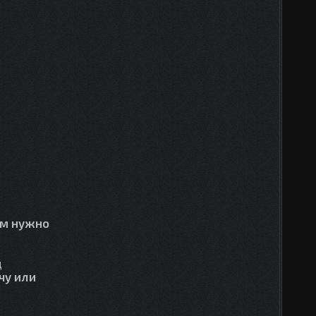
ам нужно
д
чу или