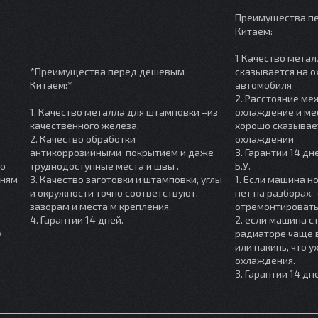
Преимущества п
Китаем:
.
1 Качество метал
*Преимущества перед дешевым
сказывается на 
Китаем:*
автомобиля
.
2. Расстояние м
1. Качество металла для штамповки –из
охлаждение и мес
качественного железа.
хорошо сказывае
2. Качество обработки
охлаждении
антикоррозийными покрытием и даже
3. Гарантии 14 дн
шо
труднодоступные места и швы .
Б.У.
мням
3. Качество заготовки и штамповки, углы
1. Если машина но
и окружности точно соответствуют,
нет на разборах, 
зазорам и места м крепления.
отремонтировать
4. Гарантии 14 дней.
2. если машина ст
у
радиаторе чаще в
или накипь, что 
охлаждения.
3. Гарантии 14 дн