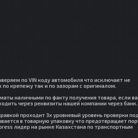
веряем по VIN коду автомобиля что исключает не
 по крепежу так и по зазорам с оригиналом.
лматы наличными по факту получения товара, если в
сходить через реквизиты нашей компании через банк.
правкой проходит 3х уровневый уровень проверки по
вается в товарную упаковку что предотвращает пор
press лидер на рынке Казахстана по транспортным