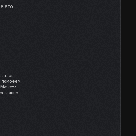
е его
рэндов:
мы поможем
. Можете
постоянно