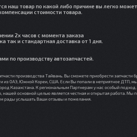
тся наш товар по какой либо причине вы легко может
й компенсации стоимости товара.
чении 2х часов с момента заказа
ка так и стандартная доставка от 1 дня.
ми по производству автозапчастей.
пчасти производства Тайвань. Вы сможете приобрести запчасти б
сти из ОАЭ, Южной Кореи, США. Если Вы попали в неприятное ДТП, 
город Казахстана. К региональным Партнерам у нас особый подход
, нашей основной целью является честная и открытая работа. Мы 
ем рады услышать Ваши отзывы и пожелания.