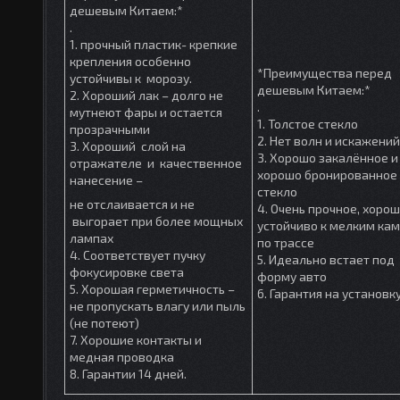
дешевым Китаем:*
.
1. прочный пластик- крепкие
крепления особенно
*Преимущества перед
устойчивы к морозу.
дешевым Китаем:*
2. Хороший лак – долго не
.
мутнеют фары и остается
1. Толстое стекло
прозрачными
2. Нет волн и искажений
3. Хороший слой на
3. Хорошо закалённое и
отражателе и качественное
хорошо бронированное
нанесение –
стекло
не отслаивается и не
4. Очень прочное, хоро
выгорает при более мощных
устойчиво к мелким ка
лампах
по трассе
4. Соответствует пучку
5. Идеально встает под
фокусировке света
форму авто
5. Хорошая герметичность –
6. Гарантия на установк
не пропускать влагу или пыль
(не потеют)
7. Хорошие контакты и
медная проводка
8. Гарантии 14 дней.