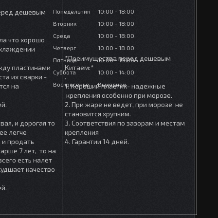
Понедельник
10:00
18:00
еред дешевым
Вторник
10:00
18:00
Среда
10:00
18:00
ла что хорошо
Четверг
10:00
18:00
охлаждении
*Преимущества перед дешевым
Пятница
10:00
18:00
ежду пластинами
Китаем:*
Суббота
10:00
14:00
та их сварки -
.
Воскресенье
Выходной
тся на
1. Хороший пластик- надежные
крепления особенно при морозе.
ей.
2. При жаре не ведет, при морозе не
становится хрупким.
вая, и дорогая то
3. Соответствия по зазорам и местам
ее легче
крепления
 и продать
4. Гарантии 14 дней.
арше 7 лет, то на
сего есть налет
ухудшает качество
ей.