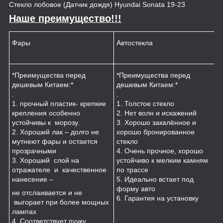
Стекло лобовое (Датчик дождя) Hyundai Sonata 19-23
Наше преимущество!!!
Фары
Автостекла
К
*Преимущества перед
*Преимущества перед
*
дешевым Китаем:*
дешевым Китаем:*
.
.
.
1
1. прочный пластик- крепкие
1. Толстое стекло
к
крепления особенно
2. Нет волн и искажений
2
устойчивы к морозу.
3. Хорошо закалённое и
п
2. Хороший лак – долго не
хорошо бронированное
м
мутнеют фары и остается
стекло
3
прозрачными
4. Очень прочное, хорошо
и
3. Хороший слой на
устойчиво к мелким камням
з
отражателе и качественное
по трассе
4
нанесение –
5. Идеально встает под
форму авто
не отслаивается и не
6. Гарантия на установку
выгорает при более мощных
лампах
4. Соответствует пучку