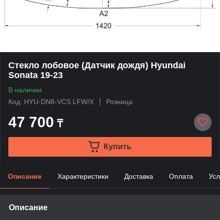
Стекло лобовое (Датчик дождя) Hyundai
Sonata 19-23
В наличии
Код: HYU-DN8-VCS LFW/X
Розница
47 700
₸
Купить
Описание
Характеристики
Доставка
Оплата
Усл
Описание