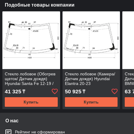
Подобные товары компании
Стекло лобовое (Обогрев
Стекло лобовое (Камера/
Стек
щеток/ Датчик дождя)
Датчик дождя) Hyundai
Датч
Hyundai Santa Fe 12-19 /
Elantra 20-23
BMW 
Grand Santa Fe 13-18
41 325
50 925
63 
₸
₸
Купить
Купить
О нас
Рейтинг не сформирован