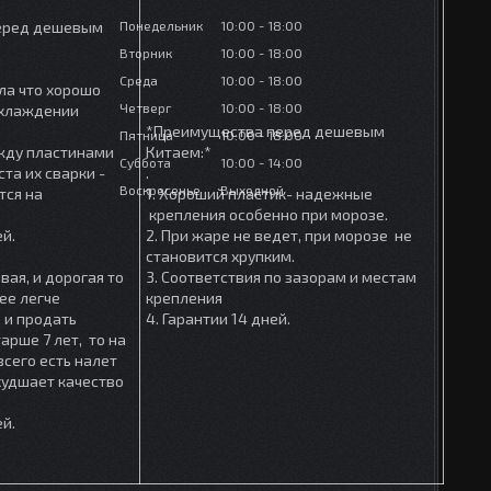
Понедельник
10:00
18:00
еред дешевым
Вторник
10:00
18:00
Среда
10:00
18:00
ла что хорошо
Четверг
10:00
18:00
охлаждении
*Преимущества перед дешевым
Пятница
10:00
18:00
ежду пластинами
Китаем:*
Суббота
10:00
14:00
та их сварки -
.
Воскресенье
Выходной
тся на
1. Хороший пластик- надежные
крепления особенно при морозе.
ей.
2. При жаре не ведет, при морозе не
становится хрупким.
вая, и дорогая то
3. Соответствия по зазорам и местам
ее легче
крепления
 и продать
4. Гарантии 14 дней.
арше 7 лет, то на
сего есть налет
ухудшает качество
ей.