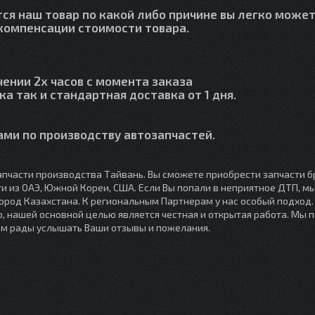
тся наш товар по какой либо причине вы легко может
й компенсации стоимости товара.
чении 2х часов с момента заказа
ка так и стандартная доставка от 1 дня.
ми по производству автозапчастей.
пчасти производства Тайвань. Вы сможете приобрести запчасти б
сти из ОАЭ, Южной Кореи, США. Если Вы попали в неприятное ДТП, 
город Казахстана. К региональным Партнерам у нас особый подход
, нашей основной целью является честная и открытая работа. Мы 
ем рады услышать Ваши отзывы и пожелания.