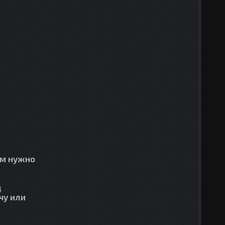
ам нужно
д
чу или