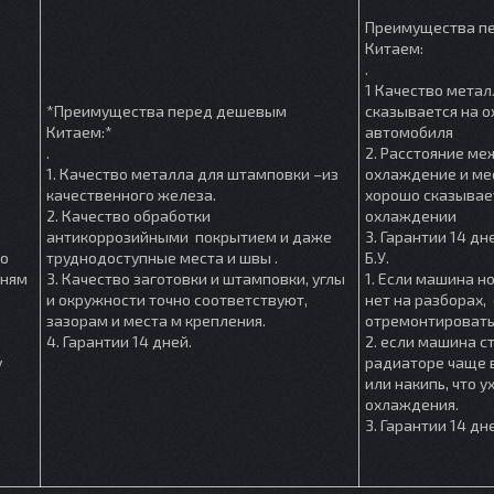
Преимущества п
Китаем:
.
1 Качество метал
*Преимущества перед дешевым
сказывается на 
Китаем:*
автомобиля
.
2. Расстояние м
1. Качество металла для штамповки –из
охлаждение и мес
качественного железа.
хорошо сказывае
2. Качество обработки
охлаждении
антикоррозийными покрытием и даже
3. Гарантии 14 дн
шо
труднодоступные места и швы .
Б.У.
мням
3. Качество заготовки и штамповки, углы
1. Если машина но
и окружности точно соответствуют,
нет на разборах, 
зазорам и места м крепления.
отремонтировать
4. Гарантии 14 дней.
2. если машина ст
у
радиаторе чаще в
или накипь, что 
охлаждения.
3. Гарантии 14 дн