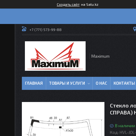
Создать сайт
на Satu.kz
+7 (771) 573-99-88
Maximum
ГЛАВНАЯ
ТОВАРЫ И УСЛУГИ
О НАС
КОНТАКТЫ
Стекло л
СПРАВА) H
В наличии
Код:
HVL-JOL