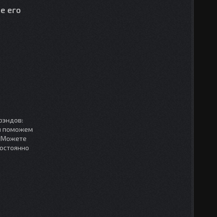
е его
рэндов:
мы поможем
. Можете
постоянно