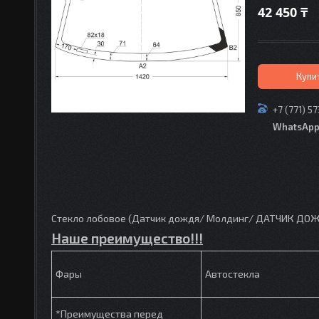
42 450 ₸
Купи
+7 (771) 5
WhatsAp
Стекло лобовое (Датчик дождя/ Молдинг/ ДАТЧИК ДОЖД
Наше преимущество!!!
Фары
Автостекла
*Преимущества перед