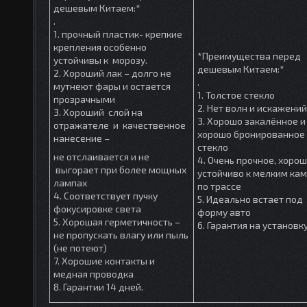
дешевым Китаем:*
.
1. прочный пластик- крепкие
крепления особенно
*Преимущества перед
устойчивы к морозу.
дешевым Китаем:*
2. Хороший лак – долго не
.
мутнеют фары и остается
1. Толстое стекло
прозрачными
2. Нет волн и искажений
3. Хороший слой на
3. Хорошо закалённое и
отражателе и качественное
хорошо бронированное
нанесение –
стекло
не отслаивается и не
4. Очень прочное, хоро
выгорает при более мощных
устойчиво к мелким ка
лампах
по трассе
4. Соответствует пучку
5. Идеально встает под
фокусировке света
форму авто
5. Хорошая герметичность –
6. Гарантия на установк
не пропускать влагу или пыль
(не потеют)
7. Хорошие контакты и
медная проводка
8. Гарантии 14 дней.