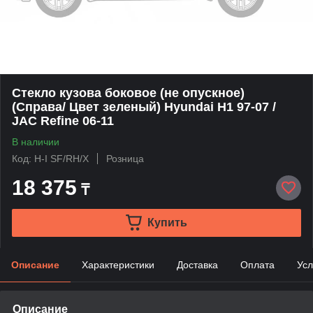
Стекло кузова боковое (не опускное)
(Справа/ Цвет зеленый) Hyundai H1 97-07 /
JAC Refine 06-11
В наличии
Код: H-I SF/RH/X
Розница
18 375
₸
Купить
Описание
Характеристики
Доставка
Оплата
Усл
Описание