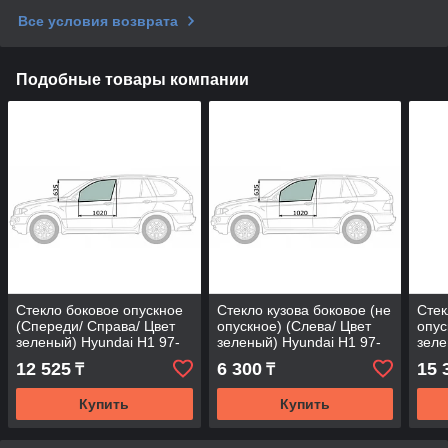
Все условия возврата
Подобные товары компании
Стекло боковое опускное
Стекло кузова боковое (не
Стек
(Спереди/ Справа/ Цвет
опускное) (Слева/ Цвет
опус
зеленый) Hyundai H1 97-
зеленый) Hyundai H1 97-
зеле
07 / Starex 97-07 / JAC
07 / Starex 97-07 / JAC
07 /
12 525
6 300
15 
₸
₸
Refine
Refi
Refi
Купить
Купить