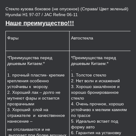
Стекло кузова боковое (не опускное) (Справа/ Цвет зеленый)
Hyundai H1 97-07 / JAC Refine 06-11
Наше преимущество!!!
Фары
Автостекла
К
*Преимущества перед
*Преимущества перед
*
дешевым Китаем:*
дешевым Китаем:*
.
.
.
1
1. прочный пластик- крепкие
1. Толстое стекло
к
крепления особенно
2. Нет волн и искажений
2
устойчивы к морозу.
3. Хорошо закалённое и
п
2. Хороший лак – долго не
хорошо бронированное
м
мутнеют фары и остается
стекло
3
прозрачными
4. Очень прочное, хорошо
и
3. Хороший слой на
устойчиво к мелким камням
з
отражателе и качественное
по трассе
4
нанесение –
5. Идеально встает под
форму авто
не отслаивается и не
6. Гарантия на установку
выгорает при более мощных