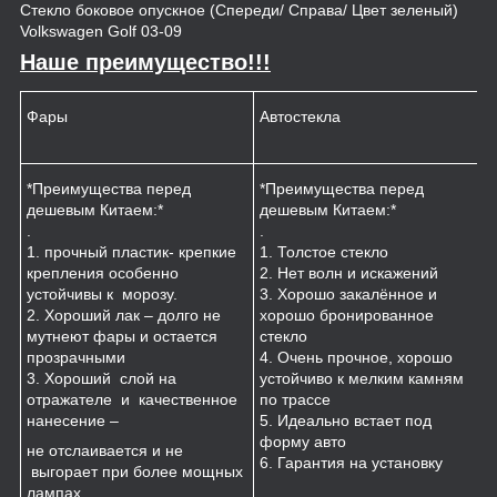
Стекло боковое опускное (Спереди/ Справа/ Цвет зеленый)
Volkswagen Golf 03-09
Наше преимущество!!!
Фары
Автостекла
К
*Преимущества перед
*Преимущества перед
*
дешевым Китаем:*
дешевым Китаем:*
.
.
.
1
1. прочный пластик- крепкие
1. Толстое стекло
к
крепления особенно
2. Нет волн и искажений
2
устойчивы к морозу.
3. Хорошо закалённое и
п
2. Хороший лак – долго не
хорошо бронированное
м
мутнеют фары и остается
стекло
3
прозрачными
4. Очень прочное, хорошо
и
3. Хороший слой на
устойчиво к мелким камням
з
отражателе и качественное
по трассе
4
нанесение –
5. Идеально встает под
форму авто
не отслаивается и не
6. Гарантия на установку
выгорает при более мощных
лампах