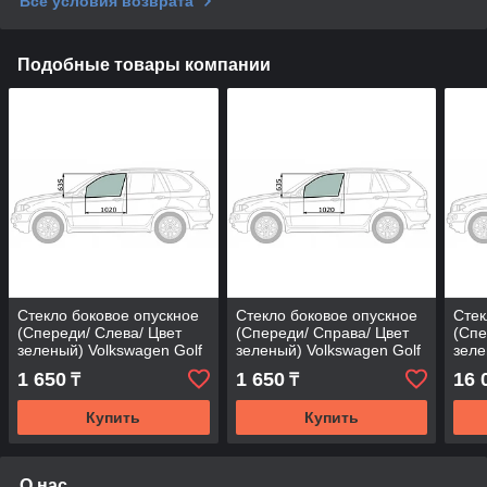
Все условия возврата
Подобные товары компании
Стекло боковое опускное
Стекло боковое опускное
Стек
(Спереди/ Слева/ Цвет
(Спереди/ Справа/ Цвет
(Спе
зеленый) Volkswagen Golf
зеленый) Volkswagen Golf
зеле
87-91 / Jetta 84-91
87-91 / Jetta 84-91
91-9
1 650
1 650
16 
₸
₸
Купить
Купить
О нас