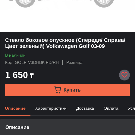
Стекло боковое опускное (Спереди/ Справа/
Цвет зеленый) Volkswagen Golf 03-09
В наличии
Код: GOLF-V3DHBK FD/RH
Розница
1 650
₸
Купить
Описание
Характеристики
Доставка
Оплата
Усл
Описание