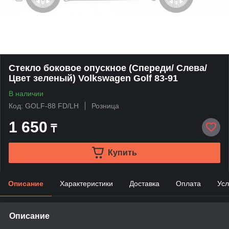
Стекло боковое опускное (Спереди/ Слева/
Цвет зеленый) Volkswagen Golf 83-91
В наличии
Код: GOLF-88 FD/LH
Розница
1 650
₸
Купить
Описание
Характеристики
Доставка
Оплата
Усл
Описание