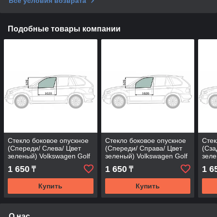
Все условия возврата
Подобные товары компании
Стекло боковое опускное
Стекло боковое опускное
Стек
(Спереди/ Слева/ Цвет
(Спереди/ Справа/ Цвет
(Сза
зеленый) Volkswagen Golf
зеленый) Volkswagen Golf
зеле
87-91 / Jetta 84-91
87-91 / Jetta 84-91
87-9
1 650
1 650
1 6
₸
₸
Купить
Купить
О нас