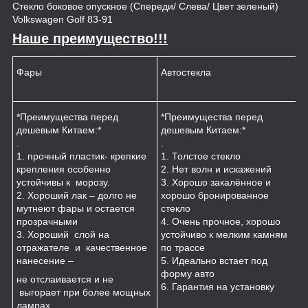
Стекло боковое опускное (Спереди/ Слева/ Цвет зеленый)
Volkswagen Golf 83-91
Наше преимущество!!!
Фары
Автостекла
К
*Преимущества перед
*Преимущества перед
*
дешевым Китаем:*
дешевым Китаем:*
.
.
.
1
1. прочный пластик- крепкие
1. Толстое стекло
к
крепления особенно
2. Нет волн и искажений
2
устойчивы к морозу.
3. Хорошо закалённое и
п
2. Хороший лак – долго не
хорошо бронированное
м
мутнеют фары и остается
стекло
3
прозрачными
4. Очень прочное, хорошо
и
3. Хороший слой на
устойчиво к мелким камням
з
отражателе и качественное
по трассе
4
нанесение –
5. Идеально встает под
форму авто
не отслаивается и не
6. Гарантия на установку
выгорает при более мощных
лампах